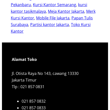
Pekanbaru
, 
Kursi Kantor Semarang
, 
kursi
kantor tasikmalaya
, 
Meja Kantor Jakarta
, 
Merk
Kursi Kantor
, 
Mobile File Jakarta
, 
Papan Tulis
Surabaya
, 
Partisi kantor Jakarta
, 
Toko Kursi
Kantor
Alamat Toko
Jl. Otista Raya No 143, cawang 13330
Jakarta Timur
Tlp : 021 857 0831
021 857 0832
021 857 0833