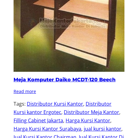
Meja Komputer Daiko MCDT-120 Beech
Read more
Tags:
Distributor Kursi Kantor
, 
Distributor
Kursi kantor Ergotec
, 
Distributor Meja Kantor
, 
Filling Cabinet Jakarta
, 
Harga Kursi Kantor
, 
Harga Kursi Kantor Surabaya
, 
jual kursi kantor
, 
Jual Kursi Kantor Chairman
, 
Jual Kursi Kantor Di