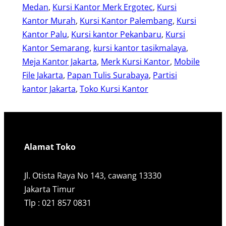
Medan
, 
Kursi Kantor Merk Ergotec
, 
Kursi
Kantor Murah
, 
Kursi Kantor Palembang
, 
Kursi
Kantor Palu
, 
Kursi kantor Pekanbaru
, 
Kursi
Kantor Semarang
, 
kursi kantor tasikmalaya
, 
Meja Kantor Jakarta
, 
Merk Kursi Kantor
, 
Mobile
File Jakarta
, 
Papan Tulis Surabaya
, 
Partisi
kantor Jakarta
, 
Toko Kursi Kantor
Alamat Toko
Jl. Otista Raya No 143, cawang 13330
Jakarta Timur
Tlp : 021 857 0831