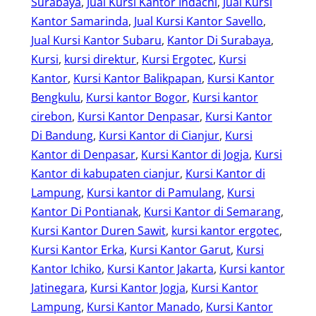
Surabaya
, 
Jual Kursi Kantor Indachi
, 
Jual Kursi
Kantor Samarinda
, 
Jual Kursi Kantor Savello
, 
Jual Kursi Kantor Subaru
, 
Kantor Di Surabaya
, 
Kursi
, 
kursi direktur
, 
Kursi Ergotec
, 
Kursi
Kantor
, 
Kursi Kantor Balikpapan
, 
Kursi Kantor
Bengkulu
, 
Kursi kantor Bogor
, 
Kursi kantor
cirebon
, 
Kursi Kantor Denpasar
, 
Kursi Kantor
Di Bandung
, 
Kursi Kantor di Cianjur
, 
Kursi
Kantor di Denpasar
, 
Kursi Kantor di Jogja
, 
Kursi
Kantor di kabupaten cianjur
, 
Kursi Kantor di
Lampung
, 
Kursi kantor di Pamulang
, 
Kursi
Kantor Di Pontianak
, 
Kursi Kantor di Semarang
, 
Kursi Kantor Duren Sawit
, 
kursi kantor ergotec
, 
Kursi Kantor Erka
, 
Kursi Kantor Garut
, 
Kursi
Kantor Ichiko
, 
Kursi Kantor Jakarta
, 
Kursi kantor
Jatinegara
, 
Kursi Kantor Jogja
, 
Kursi Kantor
Lampung
, 
Kursi Kantor Manado
, 
Kursi Kantor