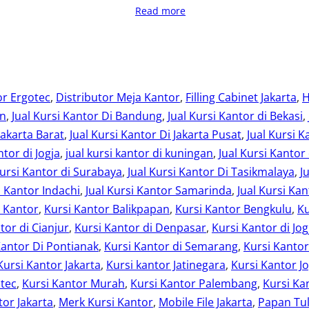
Read more
or Ergotec
, 
Distributor Meja Kantor
, 
Filling Cabinet Jakarta
, 
H
an
, 
Jual Kursi Kantor Di Bandung
, 
Jual Kursi Kantor di Bekasi
, 
Jakarta Barat
, 
Jual Kursi Kantor Di Jakarta Pusat
, 
Jual Kursi K
ntor di Jogja
, 
jual kursi kantor di kuningan
, 
Jual Kursi Kantor
Kursi Kantor di Surabaya
, 
Jual Kursi Kantor Di Tasikmalaya
, 
J
i Kantor Indachi
, 
Jual Kursi Kantor Samarinda
, 
Jual Kursi Kan
i Kantor
, 
Kursi Kantor Balikpapan
, 
Kursi Kantor Bengkulu
, 
Ku
tor di Cianjur
, 
Kursi Kantor di Denpasar
, 
Kursi Kantor di Jog
Kantor Di Pontianak
, 
Kursi Kantor di Semarang
, 
Kursi Kanto
Kursi Kantor Jakarta
, 
Kursi kantor Jatinegara
, 
Kursi Kantor Jo
otec
, 
Kursi Kantor Murah
, 
Kursi Kantor Palembang
, 
Kursi Ka
or Jakarta
, 
Merk Kursi Kantor
, 
Mobile File Jakarta
, 
Papan Tul