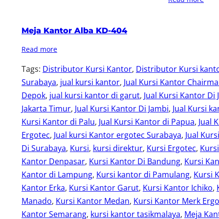
Meja Kantor Alba KD-404
Read more
Tags:
Distributor Kursi Kantor
, 
Distributor Kursi kant
Surabaya
, 
jual kursi kantor
, 
Jual Kursi Kantor Chairm
Depok
, 
jual kursi kantor di garut
, 
Jual Kursi Kantor Di 
Jakarta Timur
, 
Jual Kursi Kantor Di Jambi
, 
Jual Kursi ka
Kursi Kantor di Palu
, 
Jual Kursi Kantor di Papua
, 
Jual 
Ergotec
, 
Jual kursi Kantor ergotec Surabaya
, 
Jual Kurs
Di Surabaya
, 
Kursi
, 
kursi direktur
, 
Kursi Ergotec
, 
Kurs
Kantor Denpasar
, 
Kursi Kantor Di Bandung
, 
Kursi Kan
Kantor di Lampung
, 
Kursi kantor di Pamulang
, 
Kursi 
Kantor Erka
, 
Kursi Kantor Garut
, 
Kursi Kantor Ichiko
, 
Manado
, 
Kursi Kantor Medan
, 
Kursi Kantor Merk Erg
Kantor Semarang
, 
kursi kantor tasikmalaya
, 
Meja Kant