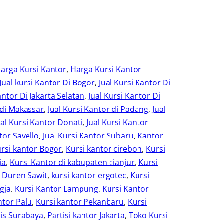
arga Kursi Kantor
, 
Harga Kursi Kantor
Jual kursi Kantor Di Bogor
, 
Jual Kursi Kantor Di
antor Di Jakarta Selatan
, 
Jual Kursi Kantor Di
 di Makassar
, 
Jual Kursi Kantor di Padang
, 
Jual
ual Kursi Kantor Donati
, 
Jual Kursi Kantor
tor Savello
, 
Jual Kursi Kantor Subaru
, 
Kantor
rsi kantor Bogor
, 
Kursi kantor cirebon
, 
Kursi
ja
, 
Kursi Kantor di kabupaten cianjur
, 
Kursi
r Duren Sawit
, 
kursi kantor ergotec
, 
Kursi
gja
, 
Kursi Kantor Lampung
, 
Kursi Kantor
ntor Palu
, 
Kursi kantor Pekanbaru
, 
Kursi
is Surabaya
, 
Partisi kantor Jakarta
, 
Toko Kursi