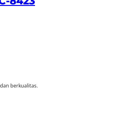
C-8423
an berkualitas.