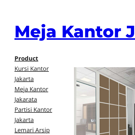
Skip
to
content
Meja Kantor 
Product
Kursi Kantor
Jakarta
Meja Kantor
Jakarata
Partisi Kantor
Jakarta
Lemari Arsip