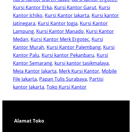
Kursi Kantor Erka
, 
Kursi Kantor Garut
, 
Kursi
Kantor Ichiko
, 
Kursi Kantor Jakarta
, 
Kursi kantor
Jatinegara
, 
Kursi Kantor Jogja
, 
Kursi Kantor
Lampung
, 
Kursi Kantor Manado
, 
Kursi Kantor
Medan
, 
Kursi Kantor Merk Ergotec
, 
Kursi
Kantor Murah
, 
Kursi Kantor Palembang
, 
Kursi
Kantor Palu
, 
Kursi kantor Pekanbaru
, 
Kursi
Kantor Semarang
, 
kursi kantor tasikmalaya
, 
Meja Kantor Jakarta
, 
Merk Kursi Kantor
, 
Mobile
File Jakarta
, 
Papan Tulis Surabaya
, 
Partisi
kantor Jakarta
, 
Toko Kursi Kantor
Alamat Toko