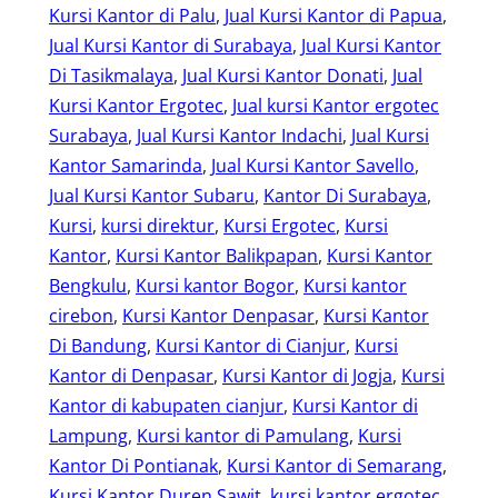
Kursi Kantor di Palu
, 
Jual Kursi Kantor di Papua
, 
Jual Kursi Kantor di Surabaya
, 
Jual Kursi Kantor
Di Tasikmalaya
, 
Jual Kursi Kantor Donati
, 
Jual
Kursi Kantor Ergotec
, 
Jual kursi Kantor ergotec
Surabaya
, 
Jual Kursi Kantor Indachi
, 
Jual Kursi
Kantor Samarinda
, 
Jual Kursi Kantor Savello
, 
Jual Kursi Kantor Subaru
, 
Kantor Di Surabaya
, 
Kursi
, 
kursi direktur
, 
Kursi Ergotec
, 
Kursi
Kantor
, 
Kursi Kantor Balikpapan
, 
Kursi Kantor
Bengkulu
, 
Kursi kantor Bogor
, 
Kursi kantor
cirebon
, 
Kursi Kantor Denpasar
, 
Kursi Kantor
Di Bandung
, 
Kursi Kantor di Cianjur
, 
Kursi
Kantor di Denpasar
, 
Kursi Kantor di Jogja
, 
Kursi
Kantor di kabupaten cianjur
, 
Kursi Kantor di
Lampung
, 
Kursi kantor di Pamulang
, 
Kursi
Kantor Di Pontianak
, 
Kursi Kantor di Semarang
, 
Kursi Kantor Duren Sawit
, 
kursi kantor ergotec
, 