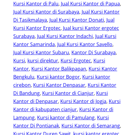
Kursi Kantor di Palu
, 
Jual Kursi Kantor di Papua
, 
Jual Kursi Kantor di Surabaya
, 
Jual Kursi Kantor
Di Tasikmalaya
, 
Jual Kursi Kantor Donati
, 
Jual
Kursi Kantor Ergotec
, 
Jual kursi Kantor ergotec
Surabaya
, 
Jual Kursi Kantor Indachi
, 
Jual Kursi
Kantor Samarinda
, 
Jual Kursi Kantor Savello
, 
Jual Kursi Kantor Subaru
, 
Kantor Di Surabaya
, 
Kursi
, 
kursi direktur
, 
Kursi Ergotec
, 
Kursi
Kantor
, 
Kursi Kantor Balikpapan
, 
Kursi Kantor
Bengkulu
, 
Kursi kantor Bogor
, 
Kursi kantor
cirebon
, 
Kursi Kantor Denpasar
, 
Kursi Kantor
Di Bandung
, 
Kursi Kantor di Cianjur
, 
Kursi
Kantor di Denpasar
, 
Kursi Kantor di Jogja
, 
Kursi
Kantor di kabupaten cianjur
, 
Kursi Kantor di
Lampung
, 
Kursi kantor di Pamulang
, 
Kursi
Kantor Di Pontianak
, 
Kursi Kantor di Semarang
, 
Kursi Kantor Duren Sawit
, 
kursi kantor ergotec
, 