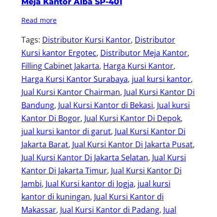
Meja Kantor Alba SP-401
Read more
Tags:
Distributor Kursi Kantor
, 
Distributor
Kursi kantor Ergotec
, 
Distributor Meja Kantor
, 
Filling Cabinet Jakarta
, 
Harga Kursi Kantor
, 
Harga Kursi Kantor Surabaya
, 
jual kursi kantor
, 
Jual Kursi Kantor Chairman
, 
Jual Kursi Kantor Di
Bandung
, 
Jual Kursi Kantor di Bekasi
, 
Jual kursi
Kantor Di Bogor
, 
Jual Kursi Kantor Di Depok
, 
jual kursi kantor di garut
, 
Jual Kursi Kantor Di
Jakarta Barat
, 
Jual Kursi Kantor Di Jakarta Pusat
, 
Jual Kursi Kantor Di Jakarta Selatan
, 
Jual Kursi
Kantor Di Jakarta Timur
, 
Jual Kursi Kantor Di
Jambi
, 
Jual Kursi kantor di Jogja
, 
jual kursi
kantor di kuningan
, 
Jual Kursi Kantor di
Makassar
, 
Jual Kursi Kantor di Padang
, 
Jual