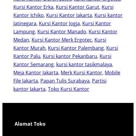
Kursi Kantor Erka
, 
Kursi Kantor Garut
, 
Kursi
Kantor Ichiko
, 
Kursi Kantor Jakarta
, 
Kursi kantor
Jatinegara
, 
Kursi Kantor Jogja
, 
Kursi Kantor
Lampung
, 
Kursi Kantor Manado
, 
Kursi Kantor
Medan
, 
Kursi Kantor Merk Ergotec
, 
Kursi
Kantor Murah
, 
Kursi Kantor Palembang
, 
Kursi
Kantor Palu
, 
Kursi kantor Pekanbaru
, 
Kursi
Kantor Semarang
, 
kursi kantor tasikmalaya
, 
Meja Kantor Jakarta
, 
Merk Kursi Kantor
, 
Mobile
File Jakarta
, 
Papan Tulis Surabaya
, 
Partisi
kantor Jakarta
, 
Toko Kursi Kantor
Alamat Toko