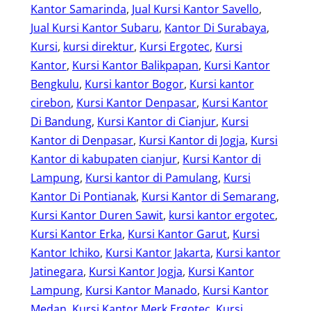
Kantor Samarinda
, 
Jual Kursi Kantor Savello
, 
Jual Kursi Kantor Subaru
, 
Kantor Di Surabaya
, 
Kursi
, 
kursi direktur
, 
Kursi Ergotec
, 
Kursi
Kantor
, 
Kursi Kantor Balikpapan
, 
Kursi Kantor
Bengkulu
, 
Kursi kantor Bogor
, 
Kursi kantor
cirebon
, 
Kursi Kantor Denpasar
, 
Kursi Kantor
Di Bandung
, 
Kursi Kantor di Cianjur
, 
Kursi
Kantor di Denpasar
, 
Kursi Kantor di Jogja
, 
Kursi
Kantor di kabupaten cianjur
, 
Kursi Kantor di
Lampung
, 
Kursi kantor di Pamulang
, 
Kursi
Kantor Di Pontianak
, 
Kursi Kantor di Semarang
, 
Kursi Kantor Duren Sawit
, 
kursi kantor ergotec
, 
Kursi Kantor Erka
, 
Kursi Kantor Garut
, 
Kursi
Kantor Ichiko
, 
Kursi Kantor Jakarta
, 
Kursi kantor
Jatinegara
, 
Kursi Kantor Jogja
, 
Kursi Kantor
Lampung
, 
Kursi Kantor Manado
, 
Kursi Kantor
Medan
, 
Kursi Kantor Merk Ergotec
, 
Kursi