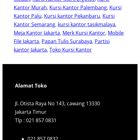
Kantor Murah
, 
Kursi Kantor Palembang
, 
Kursi
Kantor Palu
, 
Kursi kantor Pekanbaru
, 
Kursi
Kantor Semarang
, 
kursi kantor tasikmalaya
, 
Meja Kantor Jakarta
, 
Merk Kursi Kantor
, 
Mobile
File Jakarta
, 
Papan Tulis Surabaya
, 
Partisi
kantor Jakarta
, 
Toko Kursi Kantor
Alamat Toko
Jl. Otista Raya No 143, cawang 13330
Jakarta Timur
Tlp : 021 857 0831
021 857 0832