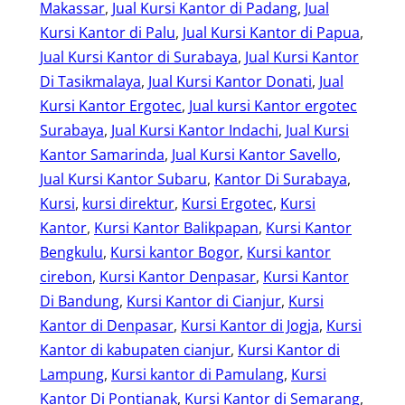
Makassar
, 
Jual Kursi Kantor di Padang
, 
Jual
Kursi Kantor di Palu
, 
Jual Kursi Kantor di Papua
, 
Jual Kursi Kantor di Surabaya
, 
Jual Kursi Kantor
Di Tasikmalaya
, 
Jual Kursi Kantor Donati
, 
Jual
Kursi Kantor Ergotec
, 
Jual kursi Kantor ergotec
Surabaya
, 
Jual Kursi Kantor Indachi
, 
Jual Kursi
Kantor Samarinda
, 
Jual Kursi Kantor Savello
, 
Jual Kursi Kantor Subaru
, 
Kantor Di Surabaya
, 
Kursi
, 
kursi direktur
, 
Kursi Ergotec
, 
Kursi
Kantor
, 
Kursi Kantor Balikpapan
, 
Kursi Kantor
Bengkulu
, 
Kursi kantor Bogor
, 
Kursi kantor
cirebon
, 
Kursi Kantor Denpasar
, 
Kursi Kantor
Di Bandung
, 
Kursi Kantor di Cianjur
, 
Kursi
Kantor di Denpasar
, 
Kursi Kantor di Jogja
, 
Kursi
Kantor di kabupaten cianjur
, 
Kursi Kantor di
Lampung
, 
Kursi kantor di Pamulang
, 
Kursi
Kantor Di Pontianak
, 
Kursi Kantor di Semarang
, 