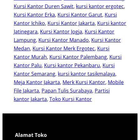
Kursi Kantor Duren Sawit
, 
kursi kantor ergotec
, 
Kursi Kantor Erka
, 
Kursi Kantor Garut
, 
Kursi
Kantor Ichiko
, 
Kursi Kantor Jakarta
, 
Kursi kantor
Jatinegara
, 
Kursi Kantor Jogja
, 
Kursi Kantor
Lampung
, 
Kursi Kantor Manado
, 
Kursi Kantor
Medan
, 
Kursi Kantor Merk Ergotec
, 
Kursi
Kantor Murah
, 
Kursi Kantor Palembang
, 
Kursi
Kantor Palu
, 
Kursi kantor Pekanbaru
, 
Kursi
Kantor Semarang
, 
kursi kantor tasikmalaya
, 
Meja Kantor Jakarta
, 
Merk Kursi Kantor
, 
Mobile
File Jakarta
, 
Papan Tulis Surabaya
, 
Partisi
kantor Jakarta
, 
Toko Kursi Kantor
Alamat Toko