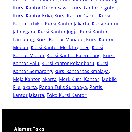
Kursi Kantor Duren Sawit
, 
kursi kantor ergotec
, 
Kursi Kantor Erka
, 
Kursi Kantor Garut
, 
Kursi
Kantor Ichiko
, 
Kursi Kantor Jakarta
, 
Kursi kantor
Jatinegara
, 
Kursi Kantor Jogja
, 
Kursi Kantor
Lampung
, 
Kursi Kantor Manado
, 
Kursi Kantor
Medan
, 
Kursi Kantor Merk Ergotec
, 
Kursi
Kantor Murah
, 
Kursi Kantor Palembang
, 
Kursi
Kantor Palu
, 
Kursi kantor Pekanbaru
, 
Kursi
Kantor Semarang
, 
kursi kantor tasikmalaya
, 
Meja Kantor Jakarta
, 
Merk Kursi Kantor
, 
Mobile
File Jakarta
, 
Papan Tulis Surabaya
, 
Partisi
kantor Jakarta
, 
Toko Kursi Kantor
Alamat Toko