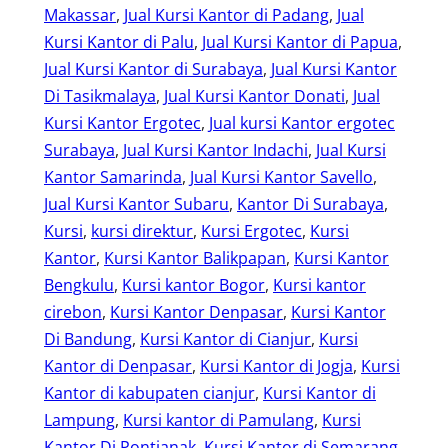
Makassar
, 
Jual Kursi Kantor di Padang
, 
Jual
Kursi Kantor di Palu
, 
Jual Kursi Kantor di Papua
, 
Jual Kursi Kantor di Surabaya
, 
Jual Kursi Kantor
Di Tasikmalaya
, 
Jual Kursi Kantor Donati
, 
Jual
Kursi Kantor Ergotec
, 
Jual kursi Kantor ergotec
Surabaya
, 
Jual Kursi Kantor Indachi
, 
Jual Kursi
Kantor Samarinda
, 
Jual Kursi Kantor Savello
, 
Jual Kursi Kantor Subaru
, 
Kantor Di Surabaya
, 
Kursi
, 
kursi direktur
, 
Kursi Ergotec
, 
Kursi
Kantor
, 
Kursi Kantor Balikpapan
, 
Kursi Kantor
Bengkulu
, 
Kursi kantor Bogor
, 
Kursi kantor
cirebon
, 
Kursi Kantor Denpasar
, 
Kursi Kantor
Di Bandung
, 
Kursi Kantor di Cianjur
, 
Kursi
Kantor di Denpasar
, 
Kursi Kantor di Jogja
, 
Kursi
Kantor di kabupaten cianjur
, 
Kursi Kantor di
Lampung
, 
Kursi kantor di Pamulang
, 
Kursi
Kantor Di Pontianak
, 
Kursi Kantor di Semarang
, 