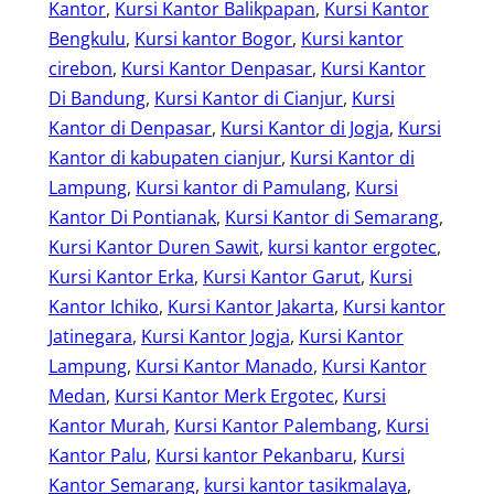
Kantor
, 
Kursi Kantor Balikpapan
, 
Kursi Kantor
Bengkulu
, 
Kursi kantor Bogor
, 
Kursi kantor
cirebon
, 
Kursi Kantor Denpasar
, 
Kursi Kantor
Di Bandung
, 
Kursi Kantor di Cianjur
, 
Kursi
Kantor di Denpasar
, 
Kursi Kantor di Jogja
, 
Kursi
Kantor di kabupaten cianjur
, 
Kursi Kantor di
Lampung
, 
Kursi kantor di Pamulang
, 
Kursi
Kantor Di Pontianak
, 
Kursi Kantor di Semarang
, 
Kursi Kantor Duren Sawit
, 
kursi kantor ergotec
, 
Kursi Kantor Erka
, 
Kursi Kantor Garut
, 
Kursi
Kantor Ichiko
, 
Kursi Kantor Jakarta
, 
Kursi kantor
Jatinegara
, 
Kursi Kantor Jogja
, 
Kursi Kantor
Lampung
, 
Kursi Kantor Manado
, 
Kursi Kantor
Medan
, 
Kursi Kantor Merk Ergotec
, 
Kursi
Kantor Murah
, 
Kursi Kantor Palembang
, 
Kursi
Kantor Palu
, 
Kursi kantor Pekanbaru
, 
Kursi
Kantor Semarang
, 
kursi kantor tasikmalaya
, 