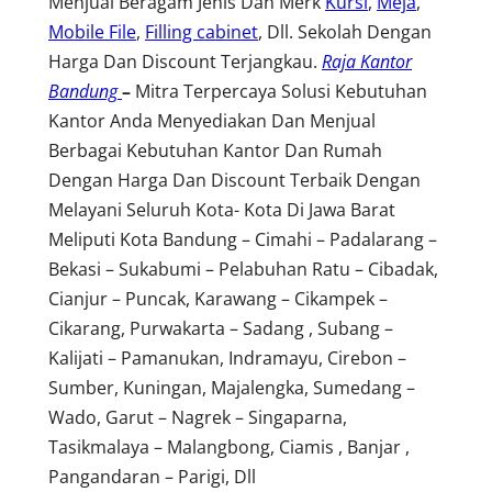
Menjual Beragam Jenis Dan Merk
Kursi
,
Meja
,
Mobile File
,
Filling cabinet
, Dll. Sekolah Dengan
Harga Dan Discount Terjangkau.
Raja Kantor
Bandung
–
Mitra Terpercaya Solusi Kebutuhan
Kantor Anda Menyediakan Dan Menjual
Berbagai Kebutuhan Kantor Dan Rumah
Dengan Harga Dan Discount Terbaik Dengan
Melayani Seluruh Kota- Kota Di Jawa Barat
Meliputi Kota Bandung – Cimahi – Padalarang –
Bekasi – Sukabumi – Pelabuhan Ratu – Cibadak,
Cianjur – Puncak, Karawang – Cikampek –
Cikarang, Purwakarta – Sadang , Subang –
Kalijati – Pamanukan, Indramayu, Cirebon –
Sumber, Kuningan, Majalengka, Sumedang –
Wado, Garut – Nagrek – Singaparna,
Tasikmalaya – Malangbong, Ciamis , Banjar ,
Pangandaran – Parigi, Dll