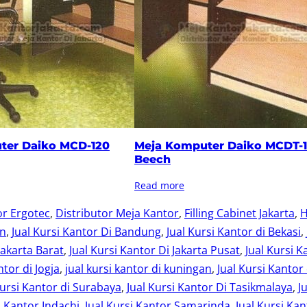
ter Daiko MCD-120
Meja Komputer Daiko MCDT-
Beech
Read more
or Ergotec
, 
Distributor Meja Kantor
, 
Filling Cabinet Jakarta
, 
H
an
, 
Jual Kursi Kantor Di Bandung
, 
Jual Kursi Kantor di Bekasi
, 
Jakarta Barat
, 
Jual Kursi Kantor Di Jakarta Pusat
, 
Jual Kursi K
ntor di Jogja
, 
jual kursi kantor di kuningan
, 
Jual Kursi Kantor
Kursi Kantor di Surabaya
, 
Jual Kursi Kantor Di Tasikmalaya
, 
J
i Kantor Indachi
, 
Jual Kursi Kantor Samarinda
, 
Jual Kursi Kan