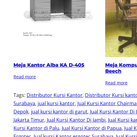
Meja Kantor Alba KA D-405
Meja Kompu
Beech
Read more
Read more
Tags:
Distributor Kursi Kantor
, 
Distributor Kursi kant
Surabaya
, 
jual kursi kantor
, 
Jual Kursi Kantor Chairm
Depok
, 
jual kursi kantor di garut
, 
Jual Kursi Kantor Di 
Jakarta Timur
, 
Jual Kursi Kantor Di Jambi
, 
Jual Kursi ka
Kursi Kantor di Palu
, 
Jual Kursi Kantor di Papua
, 
Jual 
Ergotec
, 
Jual kursi Kantor ergotec Surabaya
, 
Jual Kurs