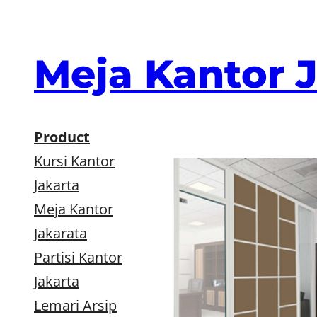
Skip
to
content
Meja Kantor 
Product
Kursi Kantor
Jakarta
Meja Kantor
Jakarata
Partisi Kantor
Jakarta
Lemari Arsip