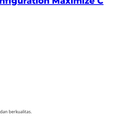
nfiguration Maximize C
an berkualitas.