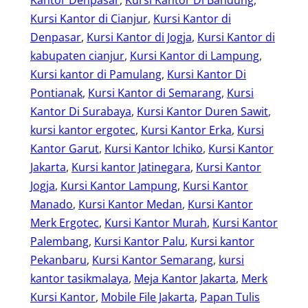
Kursi Kantor di Cianjur
, 
Kursi Kantor di
Denpasar
, 
Kursi Kantor di Jogja
, 
Kursi Kantor di
kabupaten cianjur
, 
Kursi Kantor di Lampung
, 
Kursi kantor di Pamulang
, 
Kursi Kantor Di
Pontianak
, 
Kursi Kantor di Semarang
, 
Kursi
Kantor Di Surabaya
, 
Kursi Kantor Duren Sawit
, 
kursi kantor ergotec
, 
Kursi Kantor Erka
, 
Kursi
Kantor Garut
, 
Kursi Kantor Ichiko
, 
Kursi Kantor
Jakarta
, 
Kursi kantor Jatinegara
, 
Kursi Kantor
Jogja
, 
Kursi Kantor Lampung
, 
Kursi Kantor
Manado
, 
Kursi Kantor Medan
, 
Kursi Kantor
Merk Ergotec
, 
Kursi Kantor Murah
, 
Kursi Kantor
Palembang
, 
Kursi Kantor Palu
, 
Kursi kantor
Pekanbaru
, 
Kursi Kantor Semarang
, 
kursi
kantor tasikmalaya
, 
Meja Kantor Jakarta
, 
Merk
Kursi Kantor
, 
Mobile File Jakarta
, 
Papan Tulis