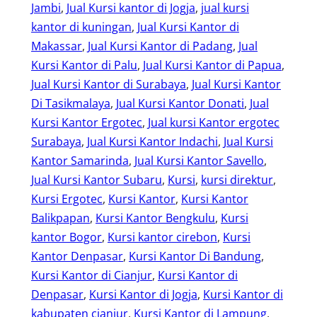
Jambi
, 
Jual Kursi kantor di Jogja
, 
jual kursi
kantor di kuningan
, 
Jual Kursi Kantor di
Makassar
, 
Jual Kursi Kantor di Padang
, 
Jual
Kursi Kantor di Palu
, 
Jual Kursi Kantor di Papua
, 
Jual Kursi Kantor di Surabaya
, 
Jual Kursi Kantor
Di Tasikmalaya
, 
Jual Kursi Kantor Donati
, 
Jual
Kursi Kantor Ergotec
, 
Jual kursi Kantor ergotec
Surabaya
, 
Jual Kursi Kantor Indachi
, 
Jual Kursi
Kantor Samarinda
, 
Jual Kursi Kantor Savello
, 
Jual Kursi Kantor Subaru
, 
Kursi
, 
kursi direktur
, 
Kursi Ergotec
, 
Kursi Kantor
, 
Kursi Kantor
Balikpapan
, 
Kursi Kantor Bengkulu
, 
Kursi
kantor Bogor
, 
Kursi kantor cirebon
, 
Kursi
Kantor Denpasar
, 
Kursi Kantor Di Bandung
, 
Kursi Kantor di Cianjur
, 
Kursi Kantor di
Denpasar
, 
Kursi Kantor di Jogja
, 
Kursi Kantor di
kabupaten cianjur
, 
Kursi Kantor di Lampung
, 