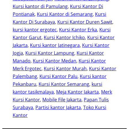
Kursi kantor di Pamulang
, 
Kursi Kantor Di
Pontianak
, 
Kursi Kantor di Semarang
, 
Kursi
Kantor Di Surabaya
, 
Kursi Kantor Duren Sawit
, 
kursi kantor ergotec
, 
Kursi Kantor Erka
, 
Kursi
Kantor Garut
, 
Kursi Kantor Ichiko
, 
Kursi Kantor
Jakarta
, 
Kursi kantor Jatinegara
, 
Kursi Kantor
Jogja
, 
Kursi Kantor Lampung
, 
Kursi Kantor
Manado
, 
Kursi Kantor Medan
, 
Kursi Kantor
Merk Ergotec
, 
Kursi Kantor Murah
, 
Kursi Kantor
Palembang
, 
Kursi Kantor Palu
, 
Kursi kantor
Pekanbaru
, 
Kursi Kantor Semarang
, 
kursi
kantor tasikmalaya
, 
Meja Kantor Jakarta
, 
Merk
Kursi Kantor
, 
Mobile File Jakarta
, 
Papan Tulis
Surabaya
, 
Partisi kantor Jakarta
, 
Toko Kursi
Kantor