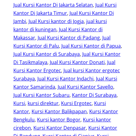
Jual Kursi Kantor Di Jakarta Selatan
, 
Jual Kursi
Kantor Di Jakarta Timur
, 
Jual Kursi Kantor Di
Jambi
, 
Jual Kursi kantor di Jogja
, 
jual kursi
kantor di kuningan
, 
Jual Kursi Kantor di
Makassar
, 
Jual Kursi Kantor di Padang
, 
Jual
Kursi Kantor di Palu
, 
Jual Kursi Kantor di Papua
, 
Jual Kursi Kantor di Surabaya
, 
Jual Kursi Kantor
Di Tasikmalaya
, 
Jual Kursi Kantor Donati
, 
Jual
Kursi Kantor Ergotec
, 
Jual kursi Kantor ergotec
Surabaya
, 
Jual Kursi Kantor Indachi
, 
Jual Kursi
Kantor Samarinda
, 
Jual Kursi Kantor Savello
, 
Jual Kursi Kantor Subaru
, 
Kantor Di Surabaya
, 
Kursi
, 
kursi direktur
, 
Kursi Ergotec
, 
Kursi
Kantor
, 
Kursi Kantor Balikpapan
, 
Kursi Kantor
Bengkulu
, 
Kursi kantor Bogor
, 
Kursi kantor
cirebon
, 
Kursi Kantor Denpasar
, 
Kursi Kantor
Di Bandung
, 
Kursi Kantor di Cianjur
, 
Kursi