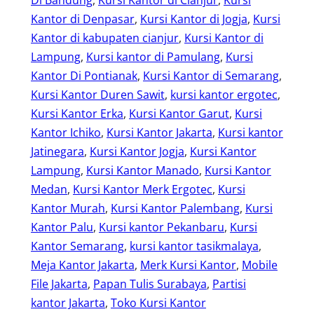
Kantor di Denpasar
, 
Kursi Kantor di Jogja
, 
Kursi
Kantor di kabupaten cianjur
, 
Kursi Kantor di
Lampung
, 
Kursi kantor di Pamulang
, 
Kursi
Kantor Di Pontianak
, 
Kursi Kantor di Semarang
, 
Kursi Kantor Duren Sawit
, 
kursi kantor ergotec
, 
Kursi Kantor Erka
, 
Kursi Kantor Garut
, 
Kursi
Kantor Ichiko
, 
Kursi Kantor Jakarta
, 
Kursi kantor
Jatinegara
, 
Kursi Kantor Jogja
, 
Kursi Kantor
Lampung
, 
Kursi Kantor Manado
, 
Kursi Kantor
Medan
, 
Kursi Kantor Merk Ergotec
, 
Kursi
Kantor Murah
, 
Kursi Kantor Palembang
, 
Kursi
Kantor Palu
, 
Kursi kantor Pekanbaru
, 
Kursi
Kantor Semarang
, 
kursi kantor tasikmalaya
, 
Meja Kantor Jakarta
, 
Merk Kursi Kantor
, 
Mobile
File Jakarta
, 
Papan Tulis Surabaya
, 
Partisi
kantor Jakarta
, 
Toko Kursi Kantor