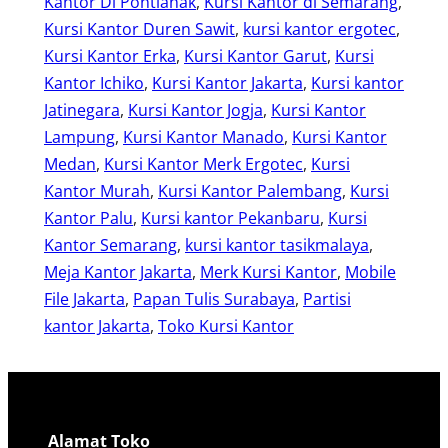
Kantor Di Pontianak
, 
Kursi Kantor di Semarang
, 
Kursi Kantor Duren Sawit
, 
kursi kantor ergotec
, 
Kursi Kantor Erka
, 
Kursi Kantor Garut
, 
Kursi
Kantor Ichiko
, 
Kursi Kantor Jakarta
, 
Kursi kantor
Jatinegara
, 
Kursi Kantor Jogja
, 
Kursi Kantor
Lampung
, 
Kursi Kantor Manado
, 
Kursi Kantor
Medan
, 
Kursi Kantor Merk Ergotec
, 
Kursi
Kantor Murah
, 
Kursi Kantor Palembang
, 
Kursi
Kantor Palu
, 
Kursi kantor Pekanbaru
, 
Kursi
Kantor Semarang
, 
kursi kantor tasikmalaya
, 
Meja Kantor Jakarta
, 
Merk Kursi Kantor
, 
Mobile
File Jakarta
, 
Papan Tulis Surabaya
, 
Partisi
kantor Jakarta
, 
Toko Kursi Kantor
Alamat Toko