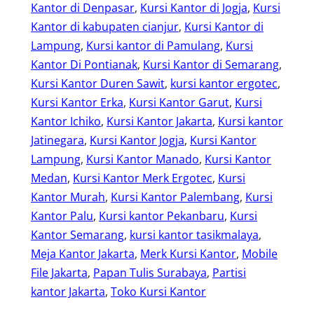
Kantor di Denpasar
, 
Kursi Kantor di Jogja
, 
Kursi
Kantor di kabupaten cianjur
, 
Kursi Kantor di
Lampung
, 
Kursi kantor di Pamulang
, 
Kursi
Kantor Di Pontianak
, 
Kursi Kantor di Semarang
, 
Kursi Kantor Duren Sawit
, 
kursi kantor ergotec
, 
Kursi Kantor Erka
, 
Kursi Kantor Garut
, 
Kursi
Kantor Ichiko
, 
Kursi Kantor Jakarta
, 
Kursi kantor
Jatinegara
, 
Kursi Kantor Jogja
, 
Kursi Kantor
Lampung
, 
Kursi Kantor Manado
, 
Kursi Kantor
Medan
, 
Kursi Kantor Merk Ergotec
, 
Kursi
Kantor Murah
, 
Kursi Kantor Palembang
, 
Kursi
Kantor Palu
, 
Kursi kantor Pekanbaru
, 
Kursi
Kantor Semarang
, 
kursi kantor tasikmalaya
, 
Meja Kantor Jakarta
, 
Merk Kursi Kantor
, 
Mobile
File Jakarta
, 
Papan Tulis Surabaya
, 
Partisi
kantor Jakarta
, 
Toko Kursi Kantor