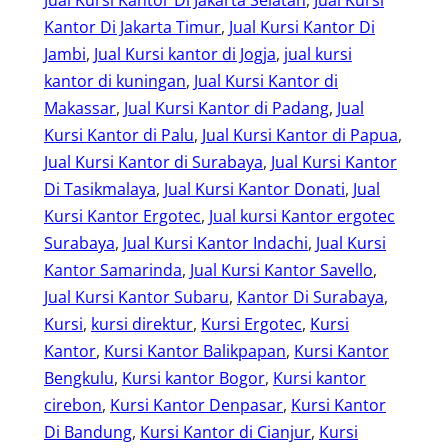
Jual Kursi Kantor Di Jakarta Selatan
, 
Jual Kursi
Kantor Di Jakarta Timur
, 
Jual Kursi Kantor Di
Jambi
, 
Jual Kursi kantor di Jogja
, 
jual kursi
kantor di kuningan
, 
Jual Kursi Kantor di
Makassar
, 
Jual Kursi Kantor di Padang
, 
Jual
Kursi Kantor di Palu
, 
Jual Kursi Kantor di Papua
, 
Jual Kursi Kantor di Surabaya
, 
Jual Kursi Kantor
Di Tasikmalaya
, 
Jual Kursi Kantor Donati
, 
Jual
Kursi Kantor Ergotec
, 
Jual kursi Kantor ergotec
Surabaya
, 
Jual Kursi Kantor Indachi
, 
Jual Kursi
Kantor Samarinda
, 
Jual Kursi Kantor Savello
, 
Jual Kursi Kantor Subaru
, 
Kantor Di Surabaya
, 
Kursi
, 
kursi direktur
, 
Kursi Ergotec
, 
Kursi
Kantor
, 
Kursi Kantor Balikpapan
, 
Kursi Kantor
Bengkulu
, 
Kursi kantor Bogor
, 
Kursi kantor
cirebon
, 
Kursi Kantor Denpasar
, 
Kursi Kantor
Di Bandung
, 
Kursi Kantor di Cianjur
, 
Kursi