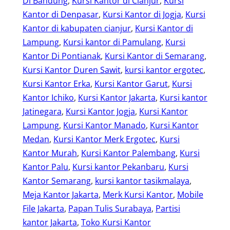
Di Bandung
, 
Kursi Kantor di Cianjur
, 
Kursi
Kantor di Denpasar
, 
Kursi Kantor di Jogja
, 
Kursi
Kantor di kabupaten cianjur
, 
Kursi Kantor di
Lampung
, 
Kursi kantor di Pamulang
, 
Kursi
Kantor Di Pontianak
, 
Kursi Kantor di Semarang
, 
Kursi Kantor Duren Sawit
, 
kursi kantor ergotec
, 
Kursi Kantor Erka
, 
Kursi Kantor Garut
, 
Kursi
Kantor Ichiko
, 
Kursi Kantor Jakarta
, 
Kursi kantor
Jatinegara
, 
Kursi Kantor Jogja
, 
Kursi Kantor
Lampung
, 
Kursi Kantor Manado
, 
Kursi Kantor
Medan
, 
Kursi Kantor Merk Ergotec
, 
Kursi
Kantor Murah
, 
Kursi Kantor Palembang
, 
Kursi
Kantor Palu
, 
Kursi kantor Pekanbaru
, 
Kursi
Kantor Semarang
, 
kursi kantor tasikmalaya
, 
Meja Kantor Jakarta
, 
Merk Kursi Kantor
, 
Mobile
File Jakarta
, 
Papan Tulis Surabaya
, 
Partisi
kantor Jakarta
, 
Toko Kursi Kantor