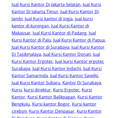
Jual Kursi Kantor Di Jakarta Selatan
, 
Jual Kursi
Kantor Di Jakarta Timur
, 
Jual Kursi Kantor Di
Jambi
, 
Jual Kursi kantor di Jogja
, 
jual kursi
kantor di kuningan
, 
Jual Kursi Kantor di
Makassar
, 
Jual Kursi Kantor di Padang
, 
Jual
Kursi Kantor di Palu
, 
Jual Kursi Kantor di Papua
, 
Jual Kursi Kantor di Surabaya
, 
Jual Kursi Kantor
Di Tasikmalaya
, 
Jual Kursi Kantor Donati
, 
Jual
Kursi Kantor Ergotec
, 
Jual kursi Kantor ergotec
Surabaya
, 
Jual Kursi Kantor Indachi
, 
Jual Kursi
Kantor Samarinda
, 
Jual Kursi Kantor Savello
, 
Jual Kursi Kantor Subaru
, 
Kantor Di Surabaya
, 
Kursi
, 
kursi direktur
, 
Kursi Ergotec
, 
Kursi
Kantor
, 
Kursi Kantor Balikpapan
, 
Kursi Kantor
Bengkulu
, 
Kursi kantor Bogor
, 
Kursi kantor
cirebon
, 
Kursi Kantor Denpasar
, 
Kursi Kantor