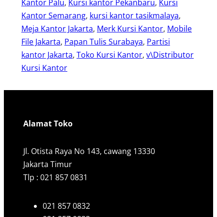
Kantor Palu
, 
Kursi kantor Pekanbaru
, 
Kursi
Kantor Semarang
, 
kursi kantor tasikmalaya
, 
Meja Kantor Jakarta
, 
Merk Kursi Kantor
, 
Mobile
File Jakarta
, 
Papan Tulis Surabaya
, 
Partisi
kantor Jakarta
, 
Toko Kursi Kantor
, 
v\Distributor
Kursi Kantor
Alamat Toko
Jl. Otista Raya No 143, cawang 13330
Jakarta Timur
Tlp : 021 857 0831
021 857 0832