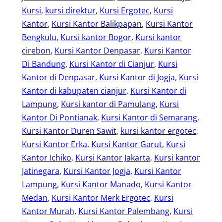
Kursi
, 
kursi direktur
, 
Kursi Ergotec
, 
Kursi
Kantor
, 
Kursi Kantor Balikpapan
, 
Kursi Kantor
Bengkulu
, 
Kursi kantor Bogor
, 
Kursi kantor
cirebon
, 
Kursi Kantor Denpasar
, 
Kursi Kantor
Di Bandung
, 
Kursi Kantor di Cianjur
, 
Kursi
Kantor di Denpasar
, 
Kursi Kantor di Jogja
, 
Kursi
Kantor di kabupaten cianjur
, 
Kursi Kantor di
Lampung
, 
Kursi kantor di Pamulang
, 
Kursi
Kantor Di Pontianak
, 
Kursi Kantor di Semarang
, 
Kursi Kantor Duren Sawit
, 
kursi kantor ergotec
, 
Kursi Kantor Erka
, 
Kursi Kantor Garut
, 
Kursi
Kantor Ichiko
, 
Kursi Kantor Jakarta
, 
Kursi kantor
Jatinegara
, 
Kursi Kantor Jogja
, 
Kursi Kantor
Lampung
, 
Kursi Kantor Manado
, 
Kursi Kantor
Medan
, 
Kursi Kantor Merk Ergotec
, 
Kursi
Kantor Murah
, 
Kursi Kantor Palembang
, 
Kursi