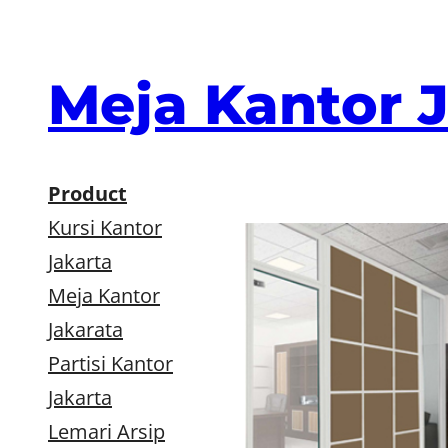
Skip
to
content
Meja Kantor 
Product
Kursi Kantor
Jakarta
Meja Kantor
Jakarata
Partisi Kantor
Jakarta
Lemari Arsip