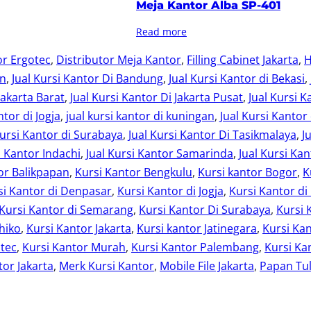
Meja Kantor Alba SP-401
Read more
or Ergotec
, 
Distributor Meja Kantor
, 
Filling Cabinet Jakarta
, 
H
an
, 
Jual Kursi Kantor Di Bandung
, 
Jual Kursi Kantor di Bekasi
, 
Jakarta Barat
, 
Jual Kursi Kantor Di Jakarta Pusat
, 
Jual Kursi K
ntor di Jogja
, 
jual kursi kantor di kuningan
, 
Jual Kursi Kantor
Kursi Kantor di Surabaya
, 
Jual Kursi Kantor Di Tasikmalaya
, 
J
i Kantor Indachi
, 
Jual Kursi Kantor Samarinda
, 
Jual Kursi Kan
or Balikpapan
, 
Kursi Kantor Bengkulu
, 
Kursi kantor Bogor
, 
K
si Kantor di Denpasar
, 
Kursi Kantor di Jogja
, 
Kursi Kantor di
Kursi Kantor di Semarang
, 
Kursi Kantor Di Surabaya
, 
Kursi 
hiko
, 
Kursi Kantor Jakarta
, 
Kursi kantor Jatinegara
, 
Kursi Kan
otec
, 
Kursi Kantor Murah
, 
Kursi Kantor Palembang
, 
Kursi Ka
or Jakarta
, 
Merk Kursi Kantor
, 
Mobile File Jakarta
, 
Papan Tul