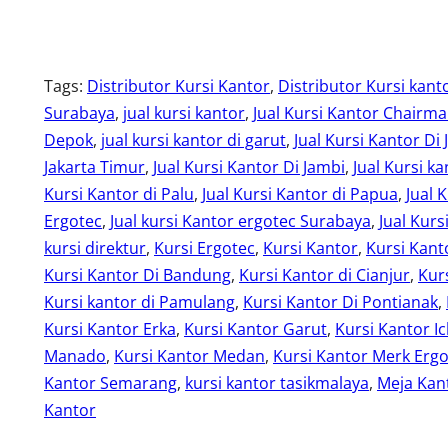
Tags:
Distributor Kursi Kantor
, 
Distributor Kursi kant
Surabaya
, 
jual kursi kantor
, 
Jual Kursi Kantor Chairm
Depok
, 
jual kursi kantor di garut
, 
Jual Kursi Kantor Di 
Jakarta Timur
, 
Jual Kursi Kantor Di Jambi
, 
Jual Kursi ka
Kursi Kantor di Palu
, 
Jual Kursi Kantor di Papua
, 
Jual 
Ergotec
, 
Jual kursi Kantor ergotec Surabaya
, 
Jual Kurs
kursi direktur
, 
Kursi Ergotec
, 
Kursi Kantor
, 
Kursi Kant
Kursi Kantor Di Bandung
, 
Kursi Kantor di Cianjur
, 
Kur
Kursi kantor di Pamulang
, 
Kursi Kantor Di Pontianak
, 
Kursi Kantor Erka
, 
Kursi Kantor Garut
, 
Kursi Kantor Ic
Manado
, 
Kursi Kantor Medan
, 
Kursi Kantor Merk Erg
Kantor Semarang
, 
kursi kantor tasikmalaya
, 
Meja Kant
Kantor