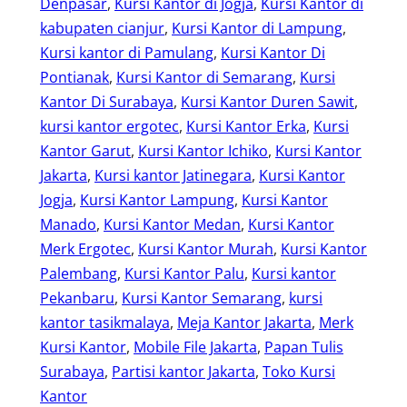
Denpasar
, 
Kursi Kantor di Jogja
, 
Kursi Kantor di
kabupaten cianjur
, 
Kursi Kantor di Lampung
, 
Kursi kantor di Pamulang
, 
Kursi Kantor Di
Pontianak
, 
Kursi Kantor di Semarang
, 
Kursi
Kantor Di Surabaya
, 
Kursi Kantor Duren Sawit
, 
kursi kantor ergotec
, 
Kursi Kantor Erka
, 
Kursi
Kantor Garut
, 
Kursi Kantor Ichiko
, 
Kursi Kantor
Jakarta
, 
Kursi kantor Jatinegara
, 
Kursi Kantor
Jogja
, 
Kursi Kantor Lampung
, 
Kursi Kantor
Manado
, 
Kursi Kantor Medan
, 
Kursi Kantor
Merk Ergotec
, 
Kursi Kantor Murah
, 
Kursi Kantor
Palembang
, 
Kursi Kantor Palu
, 
Kursi kantor
Pekanbaru
, 
Kursi Kantor Semarang
, 
kursi
kantor tasikmalaya
, 
Meja Kantor Jakarta
, 
Merk
Kursi Kantor
, 
Mobile File Jakarta
, 
Papan Tulis
Surabaya
, 
Partisi kantor Jakarta
, 
Toko Kursi
Kantor