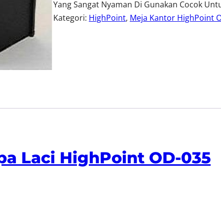
Yang Sangat Nyaman Di Gunakan Cocok Unt
Kategori:
HighPoint
, 
Meja Kantor HighPoint O
pa Laci HighPoint OD-035