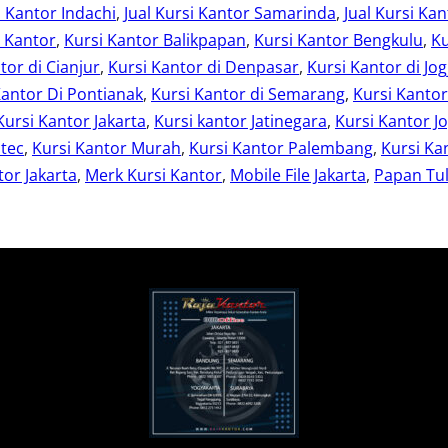
i Kantor Indachi
, 
Jual Kursi Kantor Samarinda
, 
Jual Kursi Kan
i Kantor
, 
Kursi Kantor Balikpapan
, 
Kursi Kantor Bengkulu
, 
Ku
tor di Cianjur
, 
Kursi Kantor di Denpasar
, 
Kursi Kantor di Jog
Kantor Di Pontianak
, 
Kursi Kantor di Semarang
, 
Kursi Kanto
Kursi Kantor Jakarta
, 
Kursi kantor Jatinegara
, 
Kursi Kantor Jo
otec
, 
Kursi Kantor Murah
, 
Kursi Kantor Palembang
, 
Kursi Ka
or Jakarta
, 
Merk Kursi Kantor
, 
Mobile File Jakarta
, 
Papan Tul