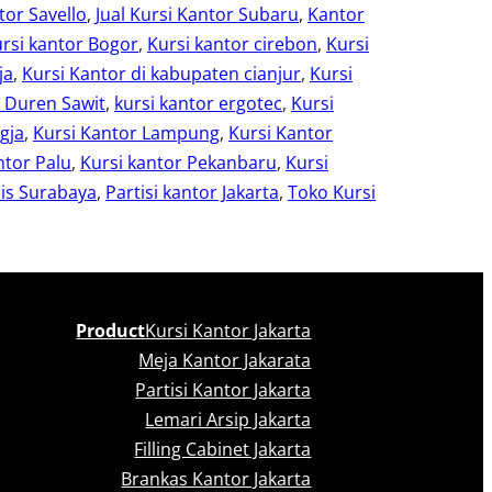
tor Savello
, 
Jual Kursi Kantor Subaru
, 
Kantor
rsi kantor Bogor
, 
Kursi kantor cirebon
, 
Kursi
ja
, 
Kursi Kantor di kabupaten cianjur
, 
Kursi
r Duren Sawit
, 
kursi kantor ergotec
, 
Kursi
gja
, 
Kursi Kantor Lampung
, 
Kursi Kantor
ntor Palu
, 
Kursi kantor Pekanbaru
, 
Kursi
is Surabaya
, 
Partisi kantor Jakarta
, 
Toko Kursi
Product
Kursi Kantor Jakarta
Meja Kantor Jakarata
Partisi Kantor Jakarta
Lemari Arsip Jakarta
Filling Cabinet Jakarta
Brankas Kantor Jakarta