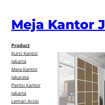
Skip
to
content
Meja Kantor 
Product
Kursi Kantor
Jakarta
Meja Kantor
Jakarata
Partisi Kantor
Jakarta
Lemari Arsip