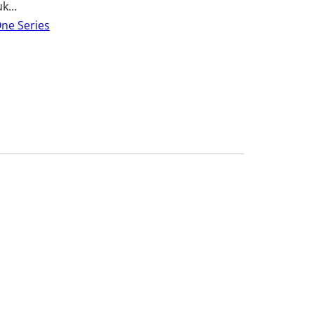
uk…
ne Series