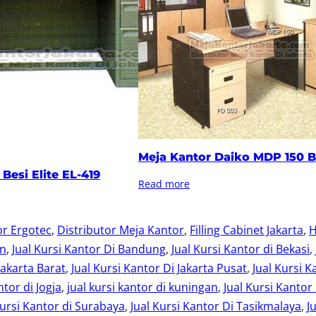
Meja Kantor Daiko MDP 150 
Besi Elite EL-419
Read more
or Ergotec
, 
Distributor Meja Kantor
, 
Filling Cabinet Jakarta
, 
H
an
, 
Jual Kursi Kantor Di Bandung
, 
Jual Kursi Kantor di Bekasi
, 
Jakarta Barat
, 
Jual Kursi Kantor Di Jakarta Pusat
, 
Jual Kursi K
ntor di Jogja
, 
jual kursi kantor di kuningan
, 
Jual Kursi Kantor
Kursi Kantor di Surabaya
, 
Jual Kursi Kantor Di Tasikmalaya
, 
J