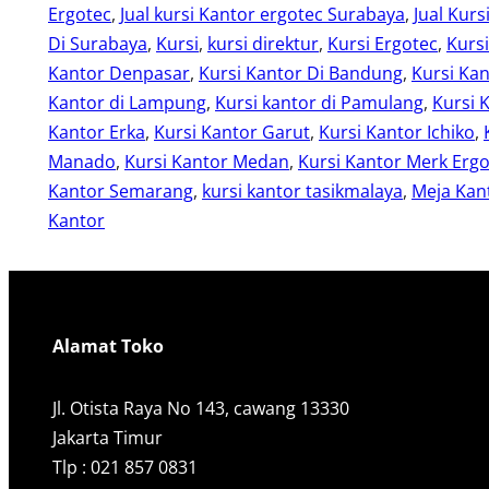
Ergotec
, 
Jual kursi Kantor ergotec Surabaya
, 
Jual Kurs
Di Surabaya
, 
Kursi
, 
kursi direktur
, 
Kursi Ergotec
, 
Kurs
Kantor Denpasar
, 
Kursi Kantor Di Bandung
, 
Kursi Kan
Kantor di Lampung
, 
Kursi kantor di Pamulang
, 
Kursi 
Kantor Erka
, 
Kursi Kantor Garut
, 
Kursi Kantor Ichiko
, 
Manado
, 
Kursi Kantor Medan
, 
Kursi Kantor Merk Erg
Kantor Semarang
, 
kursi kantor tasikmalaya
, 
Meja Kant
Kantor
Alamat Toko
Jl. Otista Raya No 143, cawang 13330
Jakarta Timur
Tlp : 021 857 0831