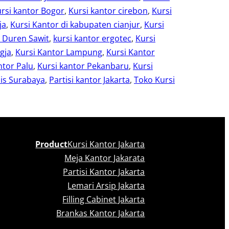
rsi kantor Bogor
, 
Kursi kantor cirebon
, 
Kursi
ja
, 
Kursi Kantor di kabupaten cianjur
, 
Kursi
r Duren Sawit
, 
kursi kantor ergotec
, 
Kursi
gja
, 
Kursi Kantor Lampung
, 
Kursi Kantor
ntor Palu
, 
Kursi kantor Pekanbaru
, 
Kursi
is Surabaya
, 
Partisi kantor Jakarta
, 
Toko Kursi
Product
Kursi Kantor Jakarta
Meja Kantor Jakarata
Partisi Kantor Jakarta
Lemari Arsip Jakarta
Filling Cabinet Jakarta
Brankas Kantor Jakarta