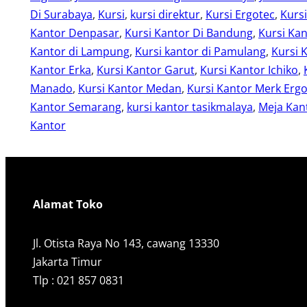
Di Surabaya
, 
Kursi
, 
kursi direktur
, 
Kursi Ergotec
, 
Kurs
Kantor Denpasar
, 
Kursi Kantor Di Bandung
, 
Kursi Kan
Kantor di Lampung
, 
Kursi kantor di Pamulang
, 
Kursi 
Kantor Erka
, 
Kursi Kantor Garut
, 
Kursi Kantor Ichiko
, 
Manado
, 
Kursi Kantor Medan
, 
Kursi Kantor Merk Erg
Kantor Semarang
, 
kursi kantor tasikmalaya
, 
Meja Kant
Kantor
Alamat Toko
Jl. Otista Raya No 143, cawang 13330
Jakarta Timur
Tlp : 021 857 0831