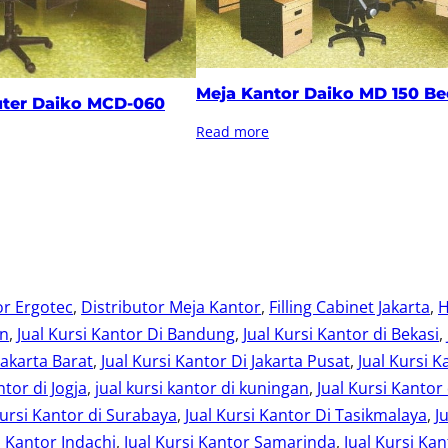
Meja Kantor Daiko MD 150 B
ter Daiko MCD-060
Read more
or Ergotec
, 
Distributor Meja Kantor
, 
Filling Cabinet Jakarta
, 
H
an
, 
Jual Kursi Kantor Di Bandung
, 
Jual Kursi Kantor di Bekasi
, 
Jakarta Barat
, 
Jual Kursi Kantor Di Jakarta Pusat
, 
Jual Kursi K
ntor di Jogja
, 
jual kursi kantor di kuningan
, 
Jual Kursi Kantor
Kursi Kantor di Surabaya
, 
Jual Kursi Kantor Di Tasikmalaya
, 
J
i Kantor Indachi
, 
Jual Kursi Kantor Samarinda
, 
Jual Kursi Kan