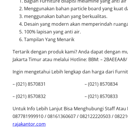
Bagian Furniture dilapisi melamine yang anti air
Menggunakan bahan particle board yang kuat d
menggunakan bahan yang berkualitas.
Desain yang modern akan memperindah ruanga
100% lapisan yang anti air.
Tampilan Yang Menarik
Tertarik dengan produk kami? Anda dapat dengan mud
Jakarta Timur atau melalui Hotline: BBM: – 2BAEEAA8/
Ingin mengetahui Lebih lengkap dan harga dari Furnitu
– (021) 8570831 – (021) 8570834
– (021) 8570832 – (021) 8570833
Untuk Info Lebih Lanjut Bisa Menghubungi Staff Ata
087781999910 / 08161360607 / 082122220503 / 0822
rajakantor.com