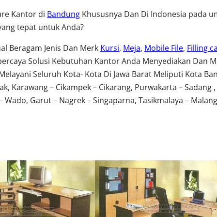
ure Kantor di
Bandung
Khususnya Dan Di Indonesia pada umu
yang tepat untuk Anda?
al Beragam Jenis Dan Merk
Kursi
,
Meja
,
Mobile File
,
Filling c
percaya Solusi Kebutuhan Kantor Anda Menyediakan Dan M
ayani Seluruh Kota- Kota Di Jawa Barat Meliputi Kota Ban
ak, Karawang – Cikampek – Cikarang, Purwakarta – Sadang ,
Wado, Garut – Nagrek – Singaparna, Tasikmalaya – Malangbo