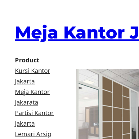
Skip
to
content
Meja Kantor 
Product
Kursi Kantor
Jakarta
Meja Kantor
Jakarata
Partisi Kantor
Jakarta
Lemari Arsip