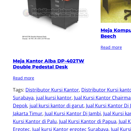
Meja Kompu
Beech
Read more
Meja Kantor Alba DP-402TW
Double Pedestal Desk
Read more
Tags:
Distributor Kursi Kantor
, 
Distributor Kursi kant
Surabaya
, 
jual kursi kantor
, 
Jual Kursi Kantor Chairm
Depok
, 
jual kursi kantor di garut
, 
Jual Kursi Kantor Di 
Jakarta Timur
, 
Jual Kursi Kantor Di Jambi
, 
Jual Kursi ka
Kursi Kantor di Palu
, 
Jual Kursi Kantor di Papua
, 
Jual 
Ergotec
, 
Jual kursi Kantor ergotec Surabaya
, 
Jual Kurs