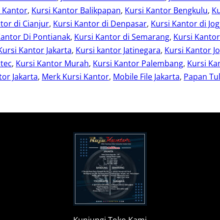
i Kantor
, 
Kursi Kantor Balikpapan
, 
Kursi Kantor Bengkulu
, 
Ku
tor di Cianjur
, 
Kursi Kantor di Denpasar
, 
Kursi Kantor di Jog
Kantor Di Pontianak
, 
Kursi Kantor di Semarang
, 
Kursi Kanto
Kursi Kantor Jakarta
, 
Kursi kantor Jatinegara
, 
Kursi Kantor Jo
otec
, 
Kursi Kantor Murah
, 
Kursi Kantor Palembang
, 
Kursi Ka
or Jakarta
, 
Merk Kursi Kantor
, 
Mobile File Jakarta
, 
Papan Tul
Kunjungi Toko Kami