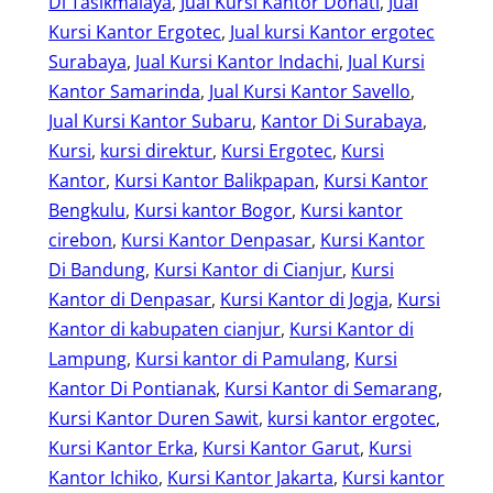
Di Tasikmalaya
, 
Jual Kursi Kantor Donati
, 
Jual
Kursi Kantor Ergotec
, 
Jual kursi Kantor ergotec
Surabaya
, 
Jual Kursi Kantor Indachi
, 
Jual Kursi
Kantor Samarinda
, 
Jual Kursi Kantor Savello
, 
Jual Kursi Kantor Subaru
, 
Kantor Di Surabaya
, 
Kursi
, 
kursi direktur
, 
Kursi Ergotec
, 
Kursi
Kantor
, 
Kursi Kantor Balikpapan
, 
Kursi Kantor
Bengkulu
, 
Kursi kantor Bogor
, 
Kursi kantor
cirebon
, 
Kursi Kantor Denpasar
, 
Kursi Kantor
Di Bandung
, 
Kursi Kantor di Cianjur
, 
Kursi
Kantor di Denpasar
, 
Kursi Kantor di Jogja
, 
Kursi
Kantor di kabupaten cianjur
, 
Kursi Kantor di
Lampung
, 
Kursi kantor di Pamulang
, 
Kursi
Kantor Di Pontianak
, 
Kursi Kantor di Semarang
, 
Kursi Kantor Duren Sawit
, 
kursi kantor ergotec
, 
Kursi Kantor Erka
, 
Kursi Kantor Garut
, 
Kursi
Kantor Ichiko
, 
Kursi Kantor Jakarta
, 
Kursi kantor