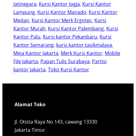
Jatinegara
, 
Kursi Kantor Jogja
, 
Kursi Kantor
Lampung
, 
Kursi Kantor Manado
, 
Kursi Kantor
Medan
, 
Kursi Kantor Merk Ergotec
, 
Kursi
Kantor Murah
, 
Kursi Kantor Palembang
, 
Kursi
Kantor Palu
, 
Kursi kantor Pekanbaru
, 
Kursi
Kantor Semarang
, 
kursi kantor tasikmalaya
, 
Meja Kantor Jakarta
, 
Merk Kursi Kantor
, 
Mobile
File Jakarta
, 
Papan Tulis Surabaya
, 
Partisi
kantor Jakarta
, 
Toko Kursi Kantor
Alamat Toko
Jl. Otista Raya No 143, cawang 13330
Jakarta Timur