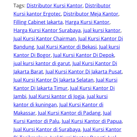
Tags:
Distributor Kursi Kantor
, 
Distributor
Kursi kantor Ergotec
, 
Distributor Meja Kantor
, 
Filling Cabinet Jakarta
, 
Harga Kursi Kantor
, 
Harga Kursi Kantor Surabaya
, 
jual kursi kantor
, 
Jual Kursi Kantor Chairman
, 
Jual Kursi Kantor Di
Bandung
, 
Jual Kursi Kantor di Bekasi
, 
Jual kursi
Kantor Di Bogor
, 
Jual Kursi Kantor Di Depok
, 
jual kursi kantor di garut
, 
Jual Kursi Kantor Di
Jakarta Barat
, 
Jual Kursi Kantor Di Jakarta Pusat
, 
Jual Kursi Kantor Di Jakarta Selatan
, 
Jual Kursi
Kantor Di Jakarta Timur
, 
Jual Kursi Kantor Di
Jambi
, 
Jual Kursi kantor di Jogja
, 
jual kursi
kantor di kuningan
, 
Jual Kursi Kantor di
Makassar
, 
Jual Kursi Kantor di Padang
, 
Jual
Kursi Kantor di Palu
, 
Jual Kursi Kantor di Papua
, 
Jual Kursi Kantor di Surabaya
, 
Jual Kursi Kantor