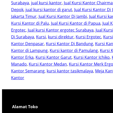
Surabaya
, 
jual kursi kantor
, 
Jual Kursi Kantor Chairm
Depok
, 
jual kursi kantor di garut
, 
Jual Kursi Kantor Di 
Jakarta Timur
, 
Jual Kursi Kantor Di Jambi
, 
Jual Kursi ka
Kursi Kantor di Palu
, 
Jual Kursi Kantor di Papua
, 
Jual 
Ergotec
, 
Jual kursi Kantor ergotec Surabaya
, 
Jual Kurs
Di Surabaya
, 
Kursi
, 
kursi direktur
, 
Kursi Ergotec
, 
Kurs
Kantor Denpasar
, 
Kursi Kantor Di Bandung
, 
Kursi Kan
Kantor di Lampung
, 
Kursi kantor di Pamulang
, 
Kursi 
Kantor Erka
, 
Kursi Kantor Garut
, 
Kursi Kantor Ichiko
, 
Manado
, 
Kursi Kantor Medan
, 
Kursi Kantor Merk Erg
Kantor Semarang
, 
kursi kantor tasikmalaya
, 
Meja Kant
Kantor
Alamat Toko