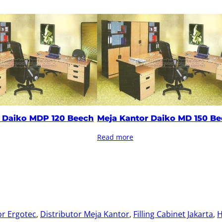
 Daiko MDP 120 Beech
Meja Kantor Daiko MD 150 B
Read more
or Ergotec
, 
Distributor Meja Kantor
, 
Filling Cabinet Jakarta
, 
H