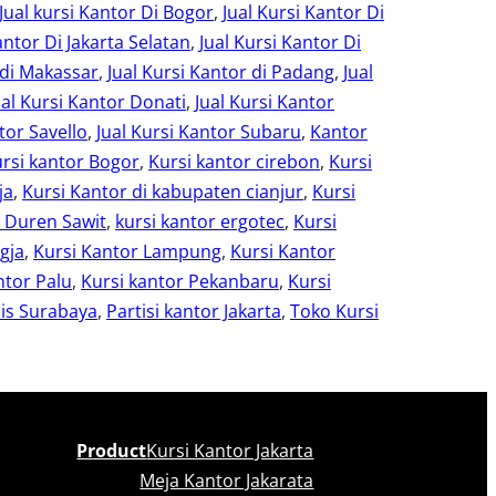
Jual kursi Kantor Di Bogor
, 
Jual Kursi Kantor Di
antor Di Jakarta Selatan
, 
Jual Kursi Kantor Di
 di Makassar
, 
Jual Kursi Kantor di Padang
, 
Jual
ual Kursi Kantor Donati
, 
Jual Kursi Kantor
tor Savello
, 
Jual Kursi Kantor Subaru
, 
Kantor
rsi kantor Bogor
, 
Kursi kantor cirebon
, 
Kursi
ja
, 
Kursi Kantor di kabupaten cianjur
, 
Kursi
r Duren Sawit
, 
kursi kantor ergotec
, 
Kursi
gja
, 
Kursi Kantor Lampung
, 
Kursi Kantor
ntor Palu
, 
Kursi kantor Pekanbaru
, 
Kursi
is Surabaya
, 
Partisi kantor Jakarta
, 
Toko Kursi
Product
Kursi Kantor Jakarta
Meja Kantor Jakarata