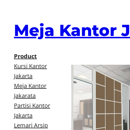
Skip
to
content
Meja Kantor 
Product
Kursi Kantor
Jakarta
Meja Kantor
Jakarata
Partisi Kantor
Jakarta
Lemari Arsip