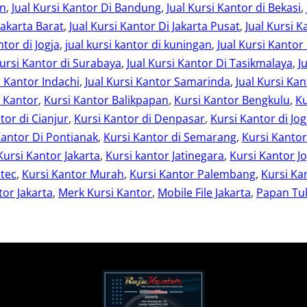
an
, 
Jual Kursi Kantor Di Bandung
, 
Jual Kursi Kantor di Bekasi
, 
Jakarta Barat
, 
Jual Kursi Kantor Di Jakarta Pusat
, 
Jual Kursi K
ntor di Jogja
, 
jual kursi kantor di kuningan
, 
Jual Kursi Kantor
Kursi Kantor di Surabaya
, 
Jual Kursi Kantor Di Tasikmalaya
, 
J
i Kantor Indachi
, 
Jual Kursi Kantor Samarinda
, 
Jual Kursi Kan
i Kantor
, 
Kursi Kantor Balikpapan
, 
Kursi Kantor Bengkulu
, 
Ku
tor di Cianjur
, 
Kursi Kantor di Denpasar
, 
Kursi Kantor di Jog
Kantor Di Pontianak
, 
Kursi Kantor di Semarang
, 
Kursi Kanto
Kursi Kantor Jakarta
, 
Kursi kantor Jatinegara
, 
Kursi Kantor Jo
otec
, 
Kursi Kantor Murah
, 
Kursi Kantor Palembang
, 
Kursi Ka
or Jakarta
, 
Merk Kursi Kantor
, 
Mobile File Jakarta
, 
Papan Tul