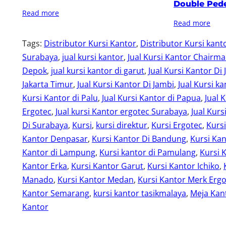
Double Pede
Read more
Read more
Tags:
Distributor Kursi Kantor
, 
Distributor Kursi kant
Surabaya
, 
jual kursi kantor
, 
Jual Kursi Kantor Chairm
Depok
, 
jual kursi kantor di garut
, 
Jual Kursi Kantor Di 
Jakarta Timur
, 
Jual Kursi Kantor Di Jambi
, 
Jual Kursi ka
Kursi Kantor di Palu
, 
Jual Kursi Kantor di Papua
, 
Jual 
Ergotec
, 
Jual kursi Kantor ergotec Surabaya
, 
Jual Kurs
Di Surabaya
, 
Kursi
, 
kursi direktur
, 
Kursi Ergotec
, 
Kurs
Kantor Denpasar
, 
Kursi Kantor Di Bandung
, 
Kursi Kan
Kantor di Lampung
, 
Kursi kantor di Pamulang
, 
Kursi 
Kantor Erka
, 
Kursi Kantor Garut
, 
Kursi Kantor Ichiko
, 
Manado
, 
Kursi Kantor Medan
, 
Kursi Kantor Merk Erg
Kantor Semarang
, 
kursi kantor tasikmalaya
, 
Meja Kant
Kantor