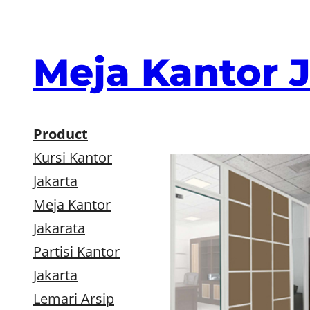
Skip
to
content
Meja Kantor 
Product
Kursi Kantor
Jakarta
Meja Kantor
Jakarata
Partisi Kantor
Jakarta
Lemari Arsip