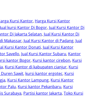
arga Kursi Kantor
, 
Harga Kursi Kantor
Jual kursi Kantor Di Bogor
, 
Jual Kursi Kantor Di
antor Di Jakarta Selatan
, 
Jual Kursi Kantor Di
 di Makassar
, 
Jual Kursi Kantor di Padang
, 
Jual
ual Kursi Kantor Donati
, 
Jual Kursi Kantor
tor Savello
, 
Jual Kursi Kantor Subaru
, 
Kantor
rsi kantor Bogor
, 
Kursi kantor cirebon
, 
Kursi
ja
, 
Kursi Kantor di kabupaten cianjur
, 
Kursi
r Duren Sawit
, 
kursi kantor ergotec
, 
Kursi
gja
, 
Kursi Kantor Lampung
, 
Kursi Kantor
ntor Palu
, 
Kursi kantor Pekanbaru
, 
Kursi
is Surabaya
, 
Partisi kantor Jakarta
, 
Toko Kursi