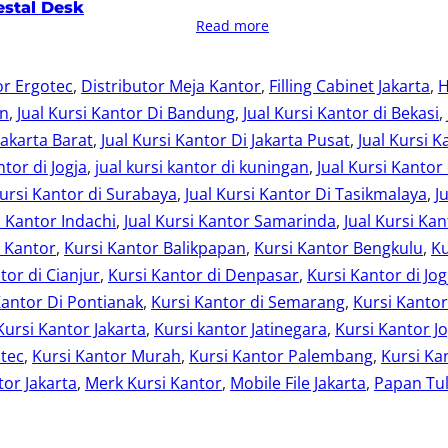
stal Desk
Read more
or Ergotec
, 
Distributor Meja Kantor
, 
Filling Cabinet Jakarta
, 
H
an
, 
Jual Kursi Kantor Di Bandung
, 
Jual Kursi Kantor di Bekasi
, 
Jakarta Barat
, 
Jual Kursi Kantor Di Jakarta Pusat
, 
Jual Kursi K
ntor di Jogja
, 
jual kursi kantor di kuningan
, 
Jual Kursi Kantor
Kursi Kantor di Surabaya
, 
Jual Kursi Kantor Di Tasikmalaya
, 
J
i Kantor Indachi
, 
Jual Kursi Kantor Samarinda
, 
Jual Kursi Kan
i Kantor
, 
Kursi Kantor Balikpapan
, 
Kursi Kantor Bengkulu
, 
Ku
tor di Cianjur
, 
Kursi Kantor di Denpasar
, 
Kursi Kantor di Jog
Kantor Di Pontianak
, 
Kursi Kantor di Semarang
, 
Kursi Kanto
Kursi Kantor Jakarta
, 
Kursi kantor Jatinegara
, 
Kursi Kantor Jo
otec
, 
Kursi Kantor Murah
, 
Kursi Kantor Palembang
, 
Kursi Ka
or Jakarta
, 
Merk Kursi Kantor
, 
Mobile File Jakarta
, 
Papan Tul