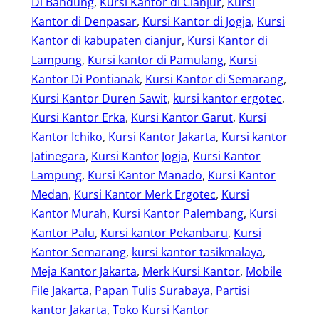
Di Bandung
, 
Kursi Kantor di Cianjur
, 
Kursi
Kantor di Denpasar
, 
Kursi Kantor di Jogja
, 
Kursi
Kantor di kabupaten cianjur
, 
Kursi Kantor di
Lampung
, 
Kursi kantor di Pamulang
, 
Kursi
Kantor Di Pontianak
, 
Kursi Kantor di Semarang
, 
Kursi Kantor Duren Sawit
, 
kursi kantor ergotec
, 
Kursi Kantor Erka
, 
Kursi Kantor Garut
, 
Kursi
Kantor Ichiko
, 
Kursi Kantor Jakarta
, 
Kursi kantor
Jatinegara
, 
Kursi Kantor Jogja
, 
Kursi Kantor
Lampung
, 
Kursi Kantor Manado
, 
Kursi Kantor
Medan
, 
Kursi Kantor Merk Ergotec
, 
Kursi
Kantor Murah
, 
Kursi Kantor Palembang
, 
Kursi
Kantor Palu
, 
Kursi kantor Pekanbaru
, 
Kursi
Kantor Semarang
, 
kursi kantor tasikmalaya
, 
Meja Kantor Jakarta
, 
Merk Kursi Kantor
, 
Mobile
File Jakarta
, 
Papan Tulis Surabaya
, 
Partisi
kantor Jakarta
, 
Toko Kursi Kantor