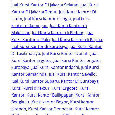
Jual Kursi Kantor Di Jakarta Selatan
, 
Jual Kursi
Kantor Di Jakarta Timur
, 
Jual Kursi Kantor Di
Jambi
, 
Jual Kursi kantor di Jogja
, 
jual kursi
kantor di kuningan
, 
Jual Kursi Kantor di
Makassar
, 
Jual Kursi Kantor di Padang
, 
Jual
Kursi Kantor di Palu
, 
Jual Kursi Kantor di Papua
, 
Jual Kursi Kantor di Surabaya
, 
Jual Kursi Kantor
Di Tasikmalaya
, 
Jual Kursi Kantor Donati
, 
Jual
Kursi Kantor Ergotec
, 
Jual kursi Kantor ergotec
Surabaya
, 
Jual Kursi Kantor Indachi
, 
Jual Kursi
Kantor Samarinda
, 
Jual Kursi Kantor Savello
, 
Jual Kursi Kantor Subaru
, 
Kantor Di Surabaya
, 
Kursi
, 
kursi direktur
, 
Kursi Ergotec
, 
Kursi
Kantor
, 
Kursi Kantor Balikpapan
, 
Kursi Kantor
Bengkulu
, 
Kursi kantor Bogor
, 
Kursi kantor
cirebon
, 
Kursi Kantor Denpasar
, 
Kursi Kantor