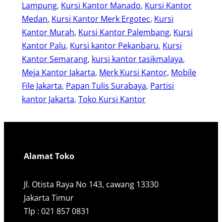
Lampung
, 
Kursi Kantor Manado
, 
Kursi Kantor
Medan
, 
Kursi Kantor Merk Ergotec
, 
Kursi
Kantor Murah
, 
Kursi Kantor Palembang
, 
Kursi
Kantor Palu
, 
Kursi kantor Pekanbaru
, 
Kursi
Kantor Semarang
, 
kursi kantor tasikmalaya
, 
Meja Kantor Jakarta
, 
Merk Kursi Kantor
, 
Mobile
File Jakarta
, 
Papan Tulis Surabaya
, 
Partisi
kantor Jakarta
, 
Toko Kursi Kantor
Alamat Toko
Jl. Otista Raya No 143, cawang 13330
Jakarta Timur
Tlp : 021 857 0831