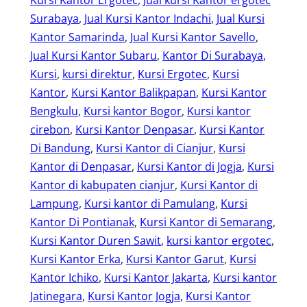
Surabaya
, 
Jual Kursi Kantor Indachi
, 
Jual Kursi
Kantor Samarinda
, 
Jual Kursi Kantor Savello
, 
Jual Kursi Kantor Subaru
, 
Kantor Di Surabaya
, 
Kursi
, 
kursi direktur
, 
Kursi Ergotec
, 
Kursi
Kantor
, 
Kursi Kantor Balikpapan
, 
Kursi Kantor
Bengkulu
, 
Kursi kantor Bogor
, 
Kursi kantor
cirebon
, 
Kursi Kantor Denpasar
, 
Kursi Kantor
Di Bandung
, 
Kursi Kantor di Cianjur
, 
Kursi
Kantor di Denpasar
, 
Kursi Kantor di Jogja
, 
Kursi
Kantor di kabupaten cianjur
, 
Kursi Kantor di
Lampung
, 
Kursi kantor di Pamulang
, 
Kursi
Kantor Di Pontianak
, 
Kursi Kantor di Semarang
, 
Kursi Kantor Duren Sawit
, 
kursi kantor ergotec
, 
Kursi Kantor Erka
, 
Kursi Kantor Garut
, 
Kursi
Kantor Ichiko
, 
Kursi Kantor Jakarta
, 
Kursi kantor
Jatinegara
, 
Kursi Kantor Jogja
, 
Kursi Kantor