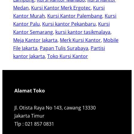
Medan
, 
Kursi Kantor Merk Ergotec
, 
Kursi
Kantor Murah
, 
Kursi Kantor Palembang
, 
Kursi
Kantor Palu
, 
Kursi kantor Pekanbaru
, 
Kursi
Kantor Semarang
, 
kursi kantor tasikmalaya
, 
Meja Kantor Jakarta
, 
Merk Kursi Kantor
, 
Mobile
File Jakarta
, 
Papan Tulis Surabaya
, 
Partisi
kantor Jakarta
, 
Toko Kursi Kantor
Alamat Toko
Jl. Otista Raya No 143, cawang 13330
Jakarta Timur
Tlp : 021 857 0831