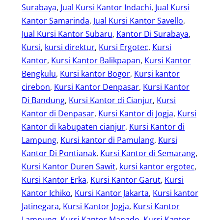
Surabaya
, 
Jual Kursi Kantor Indachi
, 
Jual Kursi
Kantor Samarinda
, 
Jual Kursi Kantor Savello
, 
Jual Kursi Kantor Subaru
, 
Kantor Di Surabaya
, 
Kursi
, 
kursi direktur
, 
Kursi Ergotec
, 
Kursi
Kantor
, 
Kursi Kantor Balikpapan
, 
Kursi Kantor
Bengkulu
, 
Kursi kantor Bogor
, 
Kursi kantor
cirebon
, 
Kursi Kantor Denpasar
, 
Kursi Kantor
Di Bandung
, 
Kursi Kantor di Cianjur
, 
Kursi
Kantor di Denpasar
, 
Kursi Kantor di Jogja
, 
Kursi
Kantor di kabupaten cianjur
, 
Kursi Kantor di
Lampung
, 
Kursi kantor di Pamulang
, 
Kursi
Kantor Di Pontianak
, 
Kursi Kantor di Semarang
, 
Kursi Kantor Duren Sawit
, 
kursi kantor ergotec
, 
Kursi Kantor Erka
, 
Kursi Kantor Garut
, 
Kursi
Kantor Ichiko
, 
Kursi Kantor Jakarta
, 
Kursi kantor
Jatinegara
, 
Kursi Kantor Jogja
, 
Kursi Kantor
Lampung
, 
Kursi Kantor Manado
, 
Kursi Kantor