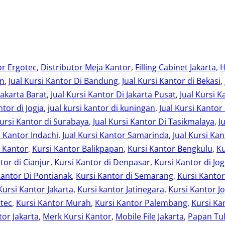
or Ergotec
, 
Distributor Meja Kantor
, 
Filling Cabinet Jakarta
, 
H
an
, 
Jual Kursi Kantor Di Bandung
, 
Jual Kursi Kantor di Bekasi
, 
Jakarta Barat
, 
Jual Kursi Kantor Di Jakarta Pusat
, 
Jual Kursi K
ntor di Jogja
, 
jual kursi kantor di kuningan
, 
Jual Kursi Kantor
Kursi Kantor di Surabaya
, 
Jual Kursi Kantor Di Tasikmalaya
, 
J
i Kantor Indachi
, 
Jual Kursi Kantor Samarinda
, 
Jual Kursi Kan
i Kantor
, 
Kursi Kantor Balikpapan
, 
Kursi Kantor Bengkulu
, 
Ku
tor di Cianjur
, 
Kursi Kantor di Denpasar
, 
Kursi Kantor di Jog
Kantor Di Pontianak
, 
Kursi Kantor di Semarang
, 
Kursi Kanto
Kursi Kantor Jakarta
, 
Kursi kantor Jatinegara
, 
Kursi Kantor Jo
otec
, 
Kursi Kantor Murah
, 
Kursi Kantor Palembang
, 
Kursi Ka
or Jakarta
, 
Merk Kursi Kantor
, 
Mobile File Jakarta
, 
Papan Tul