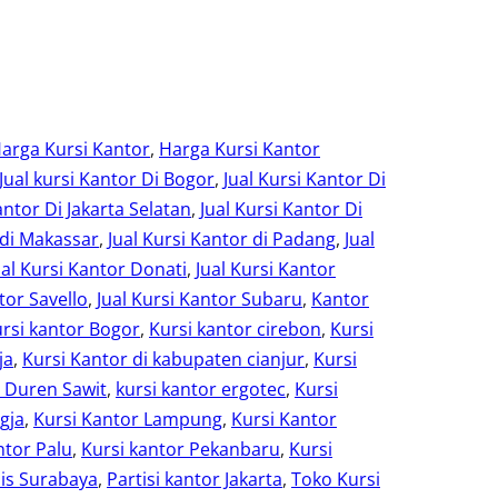
arga Kursi Kantor
, 
Harga Kursi Kantor
Jual kursi Kantor Di Bogor
, 
Jual Kursi Kantor Di
antor Di Jakarta Selatan
, 
Jual Kursi Kantor Di
 di Makassar
, 
Jual Kursi Kantor di Padang
, 
Jual
ual Kursi Kantor Donati
, 
Jual Kursi Kantor
tor Savello
, 
Jual Kursi Kantor Subaru
, 
Kantor
rsi kantor Bogor
, 
Kursi kantor cirebon
, 
Kursi
ja
, 
Kursi Kantor di kabupaten cianjur
, 
Kursi
r Duren Sawit
, 
kursi kantor ergotec
, 
Kursi
gja
, 
Kursi Kantor Lampung
, 
Kursi Kantor
ntor Palu
, 
Kursi kantor Pekanbaru
, 
Kursi
is Surabaya
, 
Partisi kantor Jakarta
, 
Toko Kursi