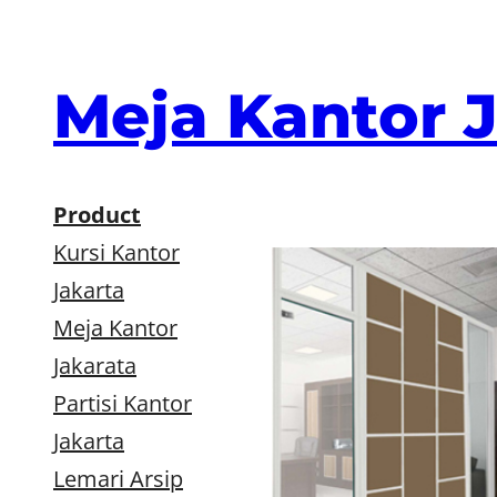
Skip
to
content
Meja Kantor 
Product
Kursi Kantor
Jakarta
Meja Kantor
Jakarata
Partisi Kantor
Jakarta
Lemari Arsip