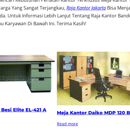
encari Kebutuhan Perlatan Kantor Terkhusus Meja Kantor
Harga Yang Sangat Terjangkau,
Raja Kantor Jakarta
Bisa Menj
. Untuk Informasi Lebih Lanjut Tentang Raja Kantor Band
u Karyawan Di Bawah Ini. Terima Kasih!
Besi Elite EL-421 A
Meja Kantor Daiko MDP 120 
Read more