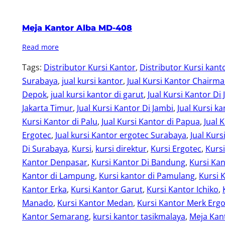
Meja Kantor Alba MD-408
Read more
Tags:
Distributor Kursi Kantor
, 
Distributor Kursi kant
Surabaya
, 
jual kursi kantor
, 
Jual Kursi Kantor Chairm
Depok
, 
jual kursi kantor di garut
, 
Jual Kursi Kantor Di 
Jakarta Timur
, 
Jual Kursi Kantor Di Jambi
, 
Jual Kursi ka
Kursi Kantor di Palu
, 
Jual Kursi Kantor di Papua
, 
Jual 
Ergotec
, 
Jual kursi Kantor ergotec Surabaya
, 
Jual Kurs
Di Surabaya
, 
Kursi
, 
kursi direktur
, 
Kursi Ergotec
, 
Kurs
Kantor Denpasar
, 
Kursi Kantor Di Bandung
, 
Kursi Kan
Kantor di Lampung
, 
Kursi kantor di Pamulang
, 
Kursi 
Kantor Erka
, 
Kursi Kantor Garut
, 
Kursi Kantor Ichiko
, 
Manado
, 
Kursi Kantor Medan
, 
Kursi Kantor Merk Erg
Kantor Semarang
, 
kursi kantor tasikmalaya
, 
Meja Kant