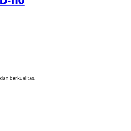
D-110
an berkualitas.