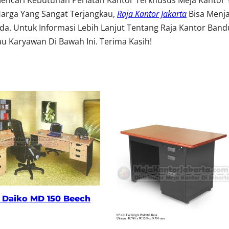
encari Kebutuhan Perlatan Kantor Terkhusus Meja Kantor
Harga Yang Sangat Terjangkau,
Raja Kantor Jakarta
Bisa Menj
. Untuk Informasi Lebih Lanjut Tentang Raja Kantor Band
u Karyawan Di Bawah Ini. Terima Kasih!
 Daiko MD 150 Beech