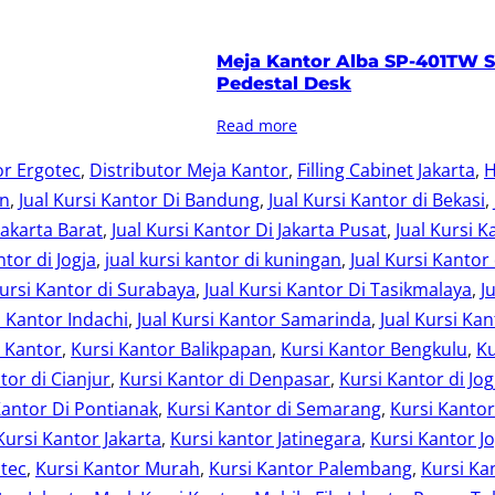
Meja Kantor Alba SP-401TW S
Pedestal Desk
Read more
or Ergotec
, 
Distributor Meja Kantor
, 
Filling Cabinet Jakarta
, 
H
an
, 
Jual Kursi Kantor Di Bandung
, 
Jual Kursi Kantor di Bekasi
, 
Jakarta Barat
, 
Jual Kursi Kantor Di Jakarta Pusat
, 
Jual Kursi K
ntor di Jogja
, 
jual kursi kantor di kuningan
, 
Jual Kursi Kantor
Kursi Kantor di Surabaya
, 
Jual Kursi Kantor Di Tasikmalaya
, 
J
i Kantor Indachi
, 
Jual Kursi Kantor Samarinda
, 
Jual Kursi Kan
i Kantor
, 
Kursi Kantor Balikpapan
, 
Kursi Kantor Bengkulu
, 
Ku
tor di Cianjur
, 
Kursi Kantor di Denpasar
, 
Kursi Kantor di Jog
Kantor Di Pontianak
, 
Kursi Kantor di Semarang
, 
Kursi Kanto
Kursi Kantor Jakarta
, 
Kursi kantor Jatinegara
, 
Kursi Kantor Jo
otec
, 
Kursi Kantor Murah
, 
Kursi Kantor Palembang
, 
Kursi Ka