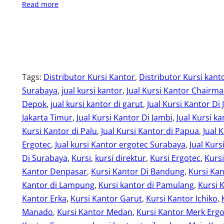
Read more
Tags:
Distributor Kursi Kantor
, 
Distributor Kursi kant
Surabaya
, 
jual kursi kantor
, 
Jual Kursi Kantor Chairm
Depok
, 
jual kursi kantor di garut
, 
Jual Kursi Kantor Di 
Jakarta Timur
, 
Jual Kursi Kantor Di Jambi
, 
Jual Kursi ka
Kursi Kantor di Palu
, 
Jual Kursi Kantor di Papua
, 
Jual 
Ergotec
, 
Jual kursi Kantor ergotec Surabaya
, 
Jual Kurs
Di Surabaya
, 
Kursi
, 
kursi direktur
, 
Kursi Ergotec
, 
Kurs
Kantor Denpasar
, 
Kursi Kantor Di Bandung
, 
Kursi Kan
Kantor di Lampung
, 
Kursi kantor di Pamulang
, 
Kursi 
Kantor Erka
, 
Kursi Kantor Garut
, 
Kursi Kantor Ichiko
, 
Manado
, 
Kursi Kantor Medan
, 
Kursi Kantor Merk Erg