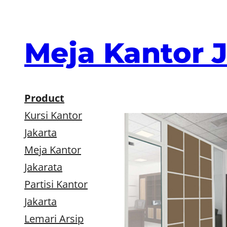
Skip
to
content
Meja Kantor 
Product
Kursi Kantor
Jakarta
Meja Kantor
Jakarata
Partisi Kantor
Jakarta
Lemari Arsip