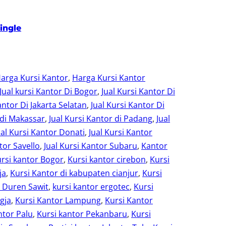
ingle
arga Kursi Kantor
, 
Harga Kursi Kantor
Jual kursi Kantor Di Bogor
, 
Jual Kursi Kantor Di
antor Di Jakarta Selatan
, 
Jual Kursi Kantor Di
 di Makassar
, 
Jual Kursi Kantor di Padang
, 
Jual
ual Kursi Kantor Donati
, 
Jual Kursi Kantor
tor Savello
, 
Jual Kursi Kantor Subaru
, 
Kantor
rsi kantor Bogor
, 
Kursi kantor cirebon
, 
Kursi
ja
, 
Kursi Kantor di kabupaten cianjur
, 
Kursi
r Duren Sawit
, 
kursi kantor ergotec
, 
Kursi
gja
, 
Kursi Kantor Lampung
, 
Kursi Kantor
ntor Palu
, 
Kursi kantor Pekanbaru
, 
Kursi