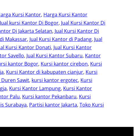
arga Kursi Kantor
, 
Harga Kursi Kantor
Jual kursi Kantor Di Bogor
, 
Jual Kursi Kantor Di
antor Di Jakarta Selatan
, 
Jual Kursi Kantor Di
 di Makassar
, 
Jual Kursi Kantor di Padang
, 
Jual
ual Kursi Kantor Donati
, 
Jual Kursi Kantor
tor Savello
, 
Jual Kursi Kantor Subaru
, 
Kantor
rsi kantor Bogor
, 
Kursi kantor cirebon
, 
Kursi
ja
, 
Kursi Kantor di kabupaten cianjur
, 
Kursi
r Duren Sawit
, 
kursi kantor ergotec
, 
Kursi
gja
, 
Kursi Kantor Lampung
, 
Kursi Kantor
ntor Palu
, 
Kursi kantor Pekanbaru
, 
Kursi
is Surabaya
, 
Partisi kantor Jakarta
, 
Toko Kursi