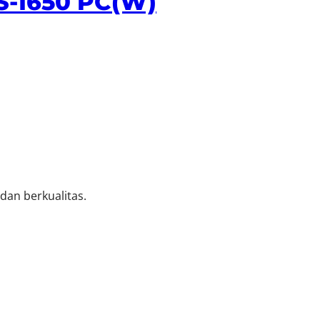
S-1650 PC(W)
an berkualitas.