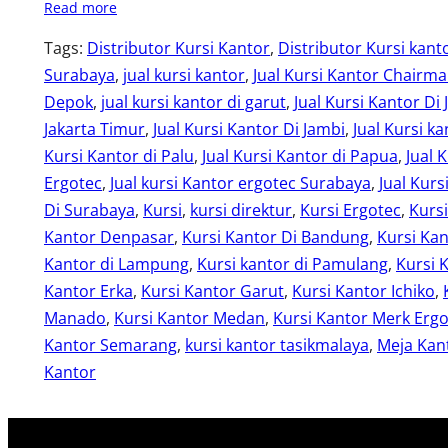
Read more
Tags:
Distributor Kursi Kantor
, 
Distributor Kursi kant
Surabaya
, 
jual kursi kantor
, 
Jual Kursi Kantor Chairm
Depok
, 
jual kursi kantor di garut
, 
Jual Kursi Kantor Di 
Jakarta Timur
, 
Jual Kursi Kantor Di Jambi
, 
Jual Kursi ka
Kursi Kantor di Palu
, 
Jual Kursi Kantor di Papua
, 
Jual 
Ergotec
, 
Jual kursi Kantor ergotec Surabaya
, 
Jual Kurs
Di Surabaya
, 
Kursi
, 
kursi direktur
, 
Kursi Ergotec
, 
Kurs
Kantor Denpasar
, 
Kursi Kantor Di Bandung
, 
Kursi Kan
Kantor di Lampung
, 
Kursi kantor di Pamulang
, 
Kursi 
Kantor Erka
, 
Kursi Kantor Garut
, 
Kursi Kantor Ichiko
, 
Manado
, 
Kursi Kantor Medan
, 
Kursi Kantor Merk Erg
Kantor Semarang
, 
kursi kantor tasikmalaya
, 
Meja Kant
Kantor