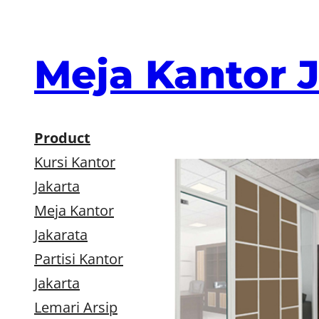
Skip
to
content
Meja Kantor 
Product
Kursi Kantor
Jakarta
Meja Kantor
Jakarata
Partisi Kantor
Jakarta
Lemari Arsip