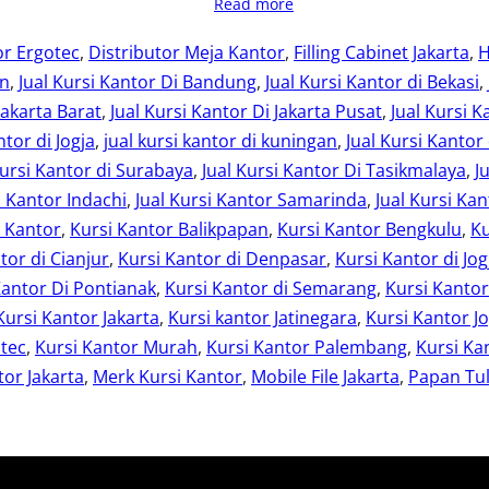
Read more
or Ergotec
, 
Distributor Meja Kantor
, 
Filling Cabinet Jakarta
, 
H
an
, 
Jual Kursi Kantor Di Bandung
, 
Jual Kursi Kantor di Bekasi
, 
Jakarta Barat
, 
Jual Kursi Kantor Di Jakarta Pusat
, 
Jual Kursi K
ntor di Jogja
, 
jual kursi kantor di kuningan
, 
Jual Kursi Kantor
Kursi Kantor di Surabaya
, 
Jual Kursi Kantor Di Tasikmalaya
, 
J
i Kantor Indachi
, 
Jual Kursi Kantor Samarinda
, 
Jual Kursi Kan
i Kantor
, 
Kursi Kantor Balikpapan
, 
Kursi Kantor Bengkulu
, 
Ku
tor di Cianjur
, 
Kursi Kantor di Denpasar
, 
Kursi Kantor di Jog
Kantor Di Pontianak
, 
Kursi Kantor di Semarang
, 
Kursi Kanto
Kursi Kantor Jakarta
, 
Kursi kantor Jatinegara
, 
Kursi Kantor Jo
otec
, 
Kursi Kantor Murah
, 
Kursi Kantor Palembang
, 
Kursi Ka
or Jakarta
, 
Merk Kursi Kantor
, 
Mobile File Jakarta
, 
Papan Tul