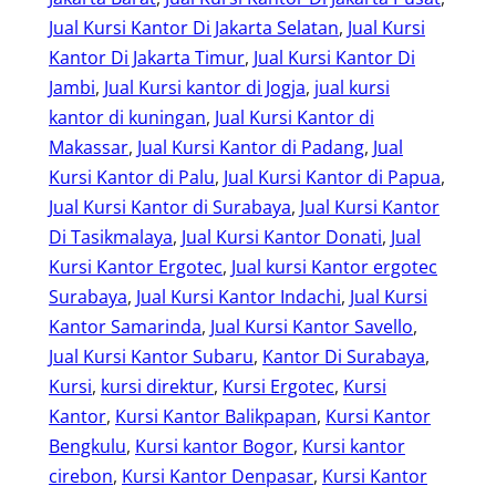
Jual Kursi Kantor Di Jakarta Selatan
, 
Jual Kursi
Kantor Di Jakarta Timur
, 
Jual Kursi Kantor Di
Jambi
, 
Jual Kursi kantor di Jogja
, 
jual kursi
kantor di kuningan
, 
Jual Kursi Kantor di
Makassar
, 
Jual Kursi Kantor di Padang
, 
Jual
Kursi Kantor di Palu
, 
Jual Kursi Kantor di Papua
, 
Jual Kursi Kantor di Surabaya
, 
Jual Kursi Kantor
Di Tasikmalaya
, 
Jual Kursi Kantor Donati
, 
Jual
Kursi Kantor Ergotec
, 
Jual kursi Kantor ergotec
Surabaya
, 
Jual Kursi Kantor Indachi
, 
Jual Kursi
Kantor Samarinda
, 
Jual Kursi Kantor Savello
, 
Jual Kursi Kantor Subaru
, 
Kantor Di Surabaya
, 
Kursi
, 
kursi direktur
, 
Kursi Ergotec
, 
Kursi
Kantor
, 
Kursi Kantor Balikpapan
, 
Kursi Kantor
Bengkulu
, 
Kursi kantor Bogor
, 
Kursi kantor
cirebon
, 
Kursi Kantor Denpasar
, 
Kursi Kantor