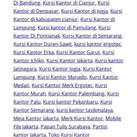
Di Bandung
, 
Kursi Kantor di Cianjur
, 
Kursi
Kantor di Denpasar
, 
Kursi Kantor di Jogja
, 
Kursi
Kantor di kabupaten cianjur
, 
Kursi Kantor di
Lampung
, 
Kursi kantor di Pamulang
, 
Kursi
Kantor Di Pontianak
, 
Kursi Kantor di Semarang
, 
Kursi Kantor Duren Sawit
, 
kursi kantor ergotec
, 
Kursi Kantor Erka
, 
Kursi Kantor Garut
, 
Kursi
Kantor Ichiko
, 
Kursi Kantor Jakarta
, 
Kursi kantor
Jatinegara
, 
Kursi Kantor Jogja
, 
Kursi Kantor
Lampung
, 
Kursi Kantor Manado
, 
Kursi Kantor
Medan
, 
Kursi Kantor Merk Ergotec
, 
Kursi
Kantor Murah
, 
Kursi Kantor Palembang
, 
Kursi
Kantor Palu
, 
Kursi kantor Pekanbaru
, 
Kursi
Kantor Semarang
, 
kursi kantor tasikmalaya
, 
Meja Kantor Jakarta
, 
Merk Kursi Kantor
, 
Mobile
File Jakarta
, 
Papan Tulis Surabaya
, 
Partisi
kantor Jakarta
, 
Toko Kursi Kantor