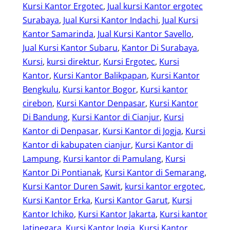
Kursi Kantor Ergotec
, 
Jual kursi Kantor ergotec
Surabaya
, 
Jual Kursi Kantor Indachi
, 
Jual Kursi
Kantor Samarinda
, 
Jual Kursi Kantor Savello
, 
Jual Kursi Kantor Subaru
, 
Kantor Di Surabaya
, 
Kursi
, 
kursi direktur
, 
Kursi Ergotec
, 
Kursi
Kantor
, 
Kursi Kantor Balikpapan
, 
Kursi Kantor
Bengkulu
, 
Kursi kantor Bogor
, 
Kursi kantor
cirebon
, 
Kursi Kantor Denpasar
, 
Kursi Kantor
Di Bandung
, 
Kursi Kantor di Cianjur
, 
Kursi
Kantor di Denpasar
, 
Kursi Kantor di Jogja
, 
Kursi
Kantor di kabupaten cianjur
, 
Kursi Kantor di
Lampung
, 
Kursi kantor di Pamulang
, 
Kursi
Kantor Di Pontianak
, 
Kursi Kantor di Semarang
, 
Kursi Kantor Duren Sawit
, 
kursi kantor ergotec
, 
Kursi Kantor Erka
, 
Kursi Kantor Garut
, 
Kursi
Kantor Ichiko
, 
Kursi Kantor Jakarta
, 
Kursi kantor
Jatinegara
, 
Kursi Kantor Jogja
, 
Kursi Kantor