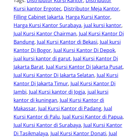
Tags:
Distributor Kursi Kantor
, 
Distributor
Kursi kantor Ergotec
, 
Distributor Meja Kantor
, 
Filling Cabinet Jakarta
, 
Harga Kursi Kantor
, 
Harga Kursi Kantor Surabaya
, 
jual kursi kantor
, 
Jual Kursi Kantor Chairman
, 
Jual Kursi Kantor Di
Bandung
, 
Jual Kursi Kantor di Bekasi
, 
Jual kursi
Kantor Di Bogor
, 
Jual Kursi Kantor Di Depok
, 
jual kursi kantor di garut
, 
Jual Kursi Kantor Di
Jakarta Barat
, 
Jual Kursi Kantor Di Jakarta Pusat
, 
Jual Kursi Kantor Di Jakarta Selatan
, 
Jual Kursi
Kantor Di Jakarta Timur
, 
Jual Kursi Kantor Di
Jambi
, 
Jual Kursi kantor di Jogja
, 
jual kursi
kantor di kuningan
, 
Jual Kursi Kantor di
Makassar
, 
Jual Kursi Kantor di Padang
, 
Jual
Kursi Kantor di Palu
, 
Jual Kursi Kantor di Papua
, 
Jual Kursi Kantor di Surabaya
, 
Jual Kursi Kantor
Di Tasikmalaya
, 
Jual Kursi Kantor Donati
, 
Jual