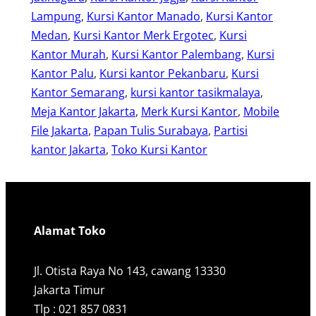
Lampung
, 
Kursi Kantor Manado
, 
Kursi Kantor
Medan
, 
Kursi Kantor Merk Ergotec
, 
Kursi
Kantor Murah
, 
Kursi Kantor Palembang
, 
Kursi
Kantor Palu
, 
Kursi kantor Pekanbaru
, 
Kursi
Kantor Semarang
, 
kursi kantor tasikmalaya
, 
Meja Kantor Jakarta
, 
Merk Kursi Kantor
, 
Mobile
File Jakarta
, 
Papan Tulis Surabaya
, 
Partisi
kantor Jakarta
, 
Toko Kursi Kantor
Alamat Toko
Jl. Otista Raya No 143, cawang 13330
Jakarta Timur
Tlp : 021 857 0831