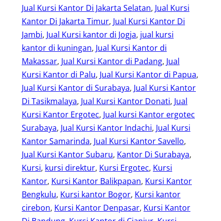
Jual Kursi Kantor Di Jakarta Selatan
, 
Jual Kursi
Kantor Di Jakarta Timur
, 
Jual Kursi Kantor Di
Jambi
, 
Jual Kursi kantor di Jogja
, 
jual kursi
kantor di kuningan
, 
Jual Kursi Kantor di
Makassar
, 
Jual Kursi Kantor di Padang
, 
Jual
Kursi Kantor di Palu
, 
Jual Kursi Kantor di Papua
, 
Jual Kursi Kantor di Surabaya
, 
Jual Kursi Kantor
Di Tasikmalaya
, 
Jual Kursi Kantor Donati
, 
Jual
Kursi Kantor Ergotec
, 
Jual kursi Kantor ergotec
Surabaya
, 
Jual Kursi Kantor Indachi
, 
Jual Kursi
Kantor Samarinda
, 
Jual Kursi Kantor Savello
, 
Jual Kursi Kantor Subaru
, 
Kantor Di Surabaya
, 
Kursi
, 
kursi direktur
, 
Kursi Ergotec
, 
Kursi
Kantor
, 
Kursi Kantor Balikpapan
, 
Kursi Kantor
Bengkulu
, 
Kursi kantor Bogor
, 
Kursi kantor
cirebon
, 
Kursi Kantor Denpasar
, 
Kursi Kantor
Di Bandung
, 
Kursi Kantor di Cianjur
, 
Kursi