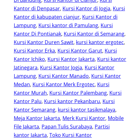
Kantor di Denpasar
, 
Kursi Kantor di Jogja
, 
Kursi
Kantor di kabupaten cianjur
, 
Kursi Kantor di
Lampung
, 
Kursi kantor di Pamulang
, 
Kursi
Kantor Di Pontianak
, 
Kursi Kantor di Semarang
, 
Kursi Kantor Duren Sawit
, 
kursi kantor ergotec
, 
Kursi Kantor Erka
, 
Kursi Kantor Garut
, 
Kursi
Kantor Ichiko
, 
Kursi Kantor Jakarta
, 
Kursi kantor
Jatinegara
, 
Kursi Kantor Jogja
, 
Kursi Kantor
Lampung
, 
Kursi Kantor Manado
, 
Kursi Kantor
Medan
, 
Kursi Kantor Merk Ergotec
, 
Kursi
Kantor Murah
, 
Kursi Kantor Palembang
, 
Kursi
Kantor Palu
, 
Kursi kantor Pekanbaru
, 
Kursi
Kantor Semarang
, 
kursi kantor tasikmalaya
, 
Meja Kantor Jakarta
, 
Merk Kursi Kantor
, 
Mobile
File Jakarta
, 
Papan Tulis Surabaya
, 
Partisi
kantor Jakarta
, 
Toko Kursi Kantor