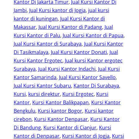
Kantor Di Jakarta Timur
, 
Jual Kursi Kantor Di
Jambi
, 
Jual Kursi kantor di Jogja
, 
jual kursi
kantor di kuningan
, 
Jual Kursi Kantor di
Makassar
, 
Jual Kursi Kantor di Padang
, 
Jual
Kursi Kantor di Palu
, 
Jual Kursi Kantor di Papua
, 
Jual Kursi Kantor di Surabaya
, 
Jual Kursi Kantor
Di Tasikmalaya
, 
Jual Kursi Kantor Donati
, 
Jual
Kursi Kantor Ergotec
, 
Jual kursi Kantor ergotec
Surabaya
, 
Jual Kursi Kantor Indachi
, 
Jual Kursi
Kantor Samarinda
, 
Jual Kursi Kantor Savello
, 
Jual Kursi Kantor Subaru
, 
Kantor Di Surabaya
, 
Kursi
, 
kursi direktur
, 
Kursi Ergotec
, 
Kursi
Kantor
, 
Kursi Kantor Balikpapan
, 
Kursi Kantor
Bengkulu
, 
Kursi kantor Bogor
, 
Kursi kantor
cirebon
, 
Kursi Kantor Denpasar
, 
Kursi Kantor
Di Bandung
, 
Kursi Kantor di Cianjur
, 
Kursi
Kantor di Denpasar
, 
Kursi Kantor di Jogja
, 
Kursi