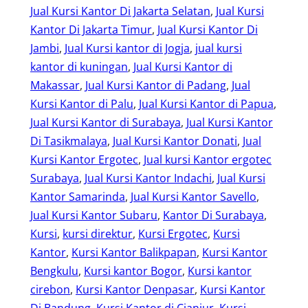
Jual Kursi Kantor Di Jakarta Selatan
, 
Jual Kursi
Kantor Di Jakarta Timur
, 
Jual Kursi Kantor Di
Jambi
, 
Jual Kursi kantor di Jogja
, 
jual kursi
kantor di kuningan
, 
Jual Kursi Kantor di
Makassar
, 
Jual Kursi Kantor di Padang
, 
Jual
Kursi Kantor di Palu
, 
Jual Kursi Kantor di Papua
, 
Jual Kursi Kantor di Surabaya
, 
Jual Kursi Kantor
Di Tasikmalaya
, 
Jual Kursi Kantor Donati
, 
Jual
Kursi Kantor Ergotec
, 
Jual kursi Kantor ergotec
Surabaya
, 
Jual Kursi Kantor Indachi
, 
Jual Kursi
Kantor Samarinda
, 
Jual Kursi Kantor Savello
, 
Jual Kursi Kantor Subaru
, 
Kantor Di Surabaya
, 
Kursi
, 
kursi direktur
, 
Kursi Ergotec
, 
Kursi
Kantor
, 
Kursi Kantor Balikpapan
, 
Kursi Kantor
Bengkulu
, 
Kursi kantor Bogor
, 
Kursi kantor
cirebon
, 
Kursi Kantor Denpasar
, 
Kursi Kantor
Di Bandung
, 
Kursi Kantor di Cianjur
, 
Kursi