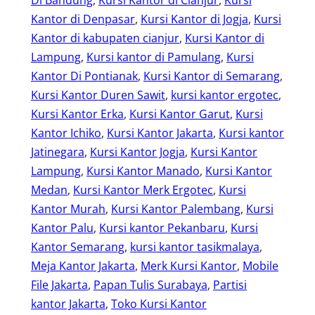
Kantor di Denpasar
, 
Kursi Kantor di Jogja
, 
Kursi
Kantor di kabupaten cianjur
, 
Kursi Kantor di
Lampung
, 
Kursi kantor di Pamulang
, 
Kursi
Kantor Di Pontianak
, 
Kursi Kantor di Semarang
, 
Kursi Kantor Duren Sawit
, 
kursi kantor ergotec
, 
Kursi Kantor Erka
, 
Kursi Kantor Garut
, 
Kursi
Kantor Ichiko
, 
Kursi Kantor Jakarta
, 
Kursi kantor
Jatinegara
, 
Kursi Kantor Jogja
, 
Kursi Kantor
Lampung
, 
Kursi Kantor Manado
, 
Kursi Kantor
Medan
, 
Kursi Kantor Merk Ergotec
, 
Kursi
Kantor Murah
, 
Kursi Kantor Palembang
, 
Kursi
Kantor Palu
, 
Kursi kantor Pekanbaru
, 
Kursi
Kantor Semarang
, 
kursi kantor tasikmalaya
, 
Meja Kantor Jakarta
, 
Merk Kursi Kantor
, 
Mobile
File Jakarta
, 
Papan Tulis Surabaya
, 
Partisi
kantor Jakarta
, 
Toko Kursi Kantor