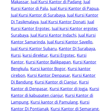
Makassar
, 
Jual Kursi Kantor di Padang
, 
Jual
Kursi Kantor di Palu
, 
Jual Kursi Kantor di Papua
, 
Jual Kursi Kantor di Surabaya
, 
Jual Kursi Kantor
Di Tasikmalaya
, 
Jual Kursi Kantor Donati
, 
Jual
Kursi Kantor Ergotec
, 
Jual kursi Kantor ergotec
Surabaya
, 
Jual Kursi Kantor Indachi
, 
Jual Kursi
Kantor Samarinda
, 
Jual Kursi Kantor Savello
, 
Jual Kursi Kantor Subaru
, 
Kantor Di Surabaya
, 
Kursi
, 
kursi direktur
, 
Kursi Ergotec
, 
Kursi
Kantor
, 
Kursi Kantor Balikpapan
, 
Kursi Kantor
Bengkulu
, 
Kursi kantor Bogor
, 
Kursi kantor
cirebon
, 
Kursi Kantor Denpasar
, 
Kursi Kantor
Di Bandung
, 
Kursi Kantor di Cianjur
, 
Kursi
Kantor di Denpasar
, 
Kursi Kantor di Jogja
, 
Kursi
Kantor di kabupaten cianjur
, 
Kursi Kantor di
Lampung
, 
Kursi kantor di Pamulang
, 
Kursi
Kantor Di Pontianak
, 
Kursi Kantor di Semarang
, 