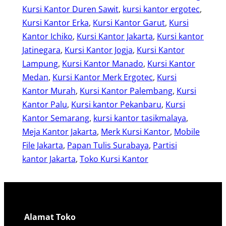
Kursi Kantor Duren Sawit
, 
kursi kantor ergotec
, 
Kursi Kantor Erka
, 
Kursi Kantor Garut
, 
Kursi
Kantor Ichiko
, 
Kursi Kantor Jakarta
, 
Kursi kantor
Jatinegara
, 
Kursi Kantor Jogja
, 
Kursi Kantor
Lampung
, 
Kursi Kantor Manado
, 
Kursi Kantor
Medan
, 
Kursi Kantor Merk Ergotec
, 
Kursi
Kantor Murah
, 
Kursi Kantor Palembang
, 
Kursi
Kantor Palu
, 
Kursi kantor Pekanbaru
, 
Kursi
Kantor Semarang
, 
kursi kantor tasikmalaya
, 
Meja Kantor Jakarta
, 
Merk Kursi Kantor
, 
Mobile
File Jakarta
, 
Papan Tulis Surabaya
, 
Partisi
kantor Jakarta
, 
Toko Kursi Kantor
Alamat Toko