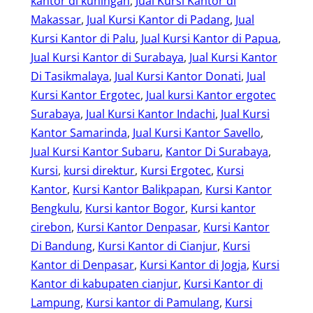
kantor di kuningan
, 
Jual Kursi Kantor di
Makassar
, 
Jual Kursi Kantor di Padang
, 
Jual
Kursi Kantor di Palu
, 
Jual Kursi Kantor di Papua
, 
Jual Kursi Kantor di Surabaya
, 
Jual Kursi Kantor
Di Tasikmalaya
, 
Jual Kursi Kantor Donati
, 
Jual
Kursi Kantor Ergotec
, 
Jual kursi Kantor ergotec
Surabaya
, 
Jual Kursi Kantor Indachi
, 
Jual Kursi
Kantor Samarinda
, 
Jual Kursi Kantor Savello
, 
Jual Kursi Kantor Subaru
, 
Kantor Di Surabaya
, 
Kursi
, 
kursi direktur
, 
Kursi Ergotec
, 
Kursi
Kantor
, 
Kursi Kantor Balikpapan
, 
Kursi Kantor
Bengkulu
, 
Kursi kantor Bogor
, 
Kursi kantor
cirebon
, 
Kursi Kantor Denpasar
, 
Kursi Kantor
Di Bandung
, 
Kursi Kantor di Cianjur
, 
Kursi
Kantor di Denpasar
, 
Kursi Kantor di Jogja
, 
Kursi
Kantor di kabupaten cianjur
, 
Kursi Kantor di
Lampung
, 
Kursi kantor di Pamulang
, 
Kursi