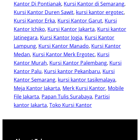
Kantor Di Pontianak
, 
Kursi Kantor di Semarang
, 
Kursi Kantor Duren Sawit
, 
kursi kantor ergotec
, 
Kursi Kantor Erka
, 
Kursi Kantor Garut
, 
Kursi
Kantor Ichiko
, 
Kursi Kantor Jakarta
, 
Kursi kantor
Jatinegara
, 
Kursi Kantor Jogja
, 
Kursi Kantor
Lampung
, 
Kursi Kantor Manado
, 
Kursi Kantor
Medan
, 
Kursi Kantor Merk Ergotec
, 
Kursi
Kantor Murah
, 
Kursi Kantor Palembang
, 
Kursi
Kantor Palu
, 
Kursi kantor Pekanbaru
, 
Kursi
Kantor Semarang
, 
kursi kantor tasikmalaya
, 
Meja Kantor Jakarta
, 
Merk Kursi Kantor
, 
Mobile
File Jakarta
, 
Papan Tulis Surabaya
, 
Partisi
kantor Jakarta
, 
Toko Kursi Kantor