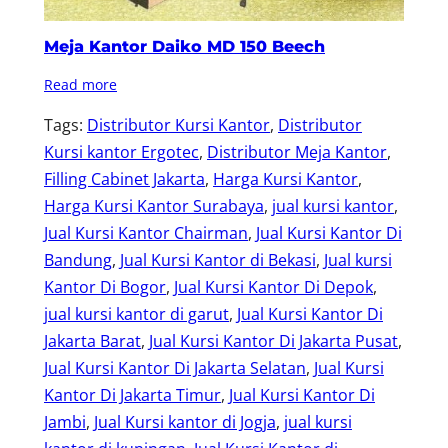
Meja Kantor Daiko MD 150 Beech
Read more
Tags:
Distributor Kursi Kantor
, 
Distributor
Kursi kantor Ergotec
, 
Distributor Meja Kantor
, 
Filling Cabinet Jakarta
, 
Harga Kursi Kantor
, 
Harga Kursi Kantor Surabaya
, 
jual kursi kantor
, 
Jual Kursi Kantor Chairman
, 
Jual Kursi Kantor Di
Bandung
, 
Jual Kursi Kantor di Bekasi
, 
Jual kursi
Kantor Di Bogor
, 
Jual Kursi Kantor Di Depok
, 
jual kursi kantor di garut
, 
Jual Kursi Kantor Di
Jakarta Barat
, 
Jual Kursi Kantor Di Jakarta Pusat
, 
Jual Kursi Kantor Di Jakarta Selatan
, 
Jual Kursi
Kantor Di Jakarta Timur
, 
Jual Kursi Kantor Di
Jambi
, 
Jual Kursi kantor di Jogja
, 
jual kursi