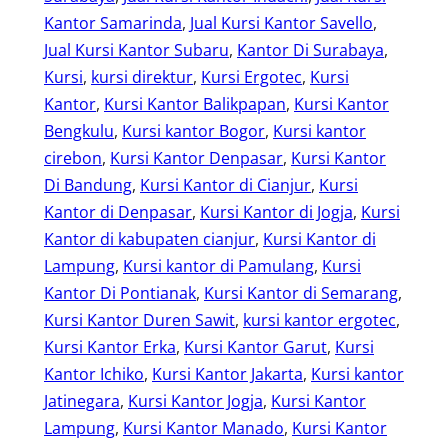
Kantor Samarinda
, 
Jual Kursi Kantor Savello
, 
Jual Kursi Kantor Subaru
, 
Kantor Di Surabaya
, 
Kursi
, 
kursi direktur
, 
Kursi Ergotec
, 
Kursi
Kantor
, 
Kursi Kantor Balikpapan
, 
Kursi Kantor
Bengkulu
, 
Kursi kantor Bogor
, 
Kursi kantor
cirebon
, 
Kursi Kantor Denpasar
, 
Kursi Kantor
Di Bandung
, 
Kursi Kantor di Cianjur
, 
Kursi
Kantor di Denpasar
, 
Kursi Kantor di Jogja
, 
Kursi
Kantor di kabupaten cianjur
, 
Kursi Kantor di
Lampung
, 
Kursi kantor di Pamulang
, 
Kursi
Kantor Di Pontianak
, 
Kursi Kantor di Semarang
, 
Kursi Kantor Duren Sawit
, 
kursi kantor ergotec
, 
Kursi Kantor Erka
, 
Kursi Kantor Garut
, 
Kursi
Kantor Ichiko
, 
Kursi Kantor Jakarta
, 
Kursi kantor
Jatinegara
, 
Kursi Kantor Jogja
, 
Kursi Kantor
Lampung
, 
Kursi Kantor Manado
, 
Kursi Kantor