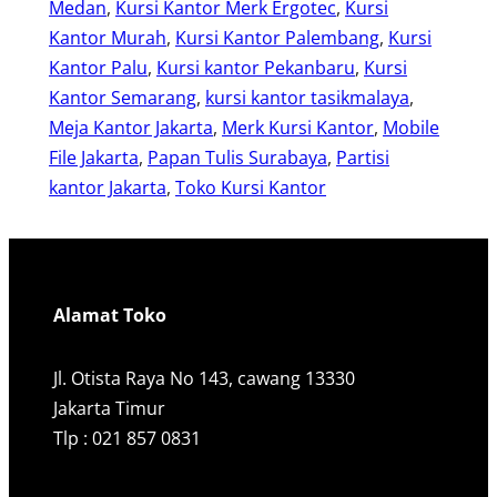
Medan
, 
Kursi Kantor Merk Ergotec
, 
Kursi
Kantor Murah
, 
Kursi Kantor Palembang
, 
Kursi
Kantor Palu
, 
Kursi kantor Pekanbaru
, 
Kursi
Kantor Semarang
, 
kursi kantor tasikmalaya
, 
Meja Kantor Jakarta
, 
Merk Kursi Kantor
, 
Mobile
File Jakarta
, 
Papan Tulis Surabaya
, 
Partisi
kantor Jakarta
, 
Toko Kursi Kantor
Alamat Toko
Jl. Otista Raya No 143, cawang 13330
Jakarta Timur
Tlp : 021 857 0831