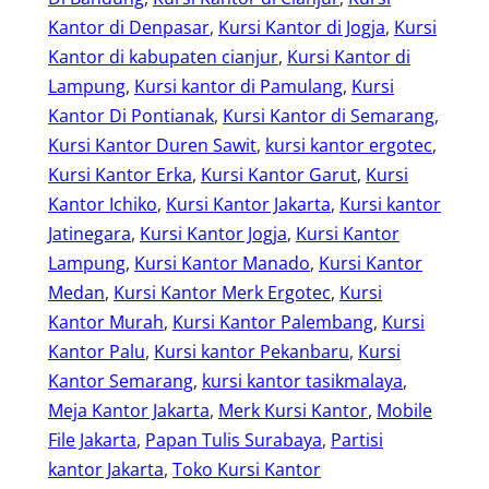
Kantor di Denpasar
, 
Kursi Kantor di Jogja
, 
Kursi
Kantor di kabupaten cianjur
, 
Kursi Kantor di
Lampung
, 
Kursi kantor di Pamulang
, 
Kursi
Kantor Di Pontianak
, 
Kursi Kantor di Semarang
, 
Kursi Kantor Duren Sawit
, 
kursi kantor ergotec
, 
Kursi Kantor Erka
, 
Kursi Kantor Garut
, 
Kursi
Kantor Ichiko
, 
Kursi Kantor Jakarta
, 
Kursi kantor
Jatinegara
, 
Kursi Kantor Jogja
, 
Kursi Kantor
Lampung
, 
Kursi Kantor Manado
, 
Kursi Kantor
Medan
, 
Kursi Kantor Merk Ergotec
, 
Kursi
Kantor Murah
, 
Kursi Kantor Palembang
, 
Kursi
Kantor Palu
, 
Kursi kantor Pekanbaru
, 
Kursi
Kantor Semarang
, 
kursi kantor tasikmalaya
, 
Meja Kantor Jakarta
, 
Merk Kursi Kantor
, 
Mobile
File Jakarta
, 
Papan Tulis Surabaya
, 
Partisi
kantor Jakarta
, 
Toko Kursi Kantor