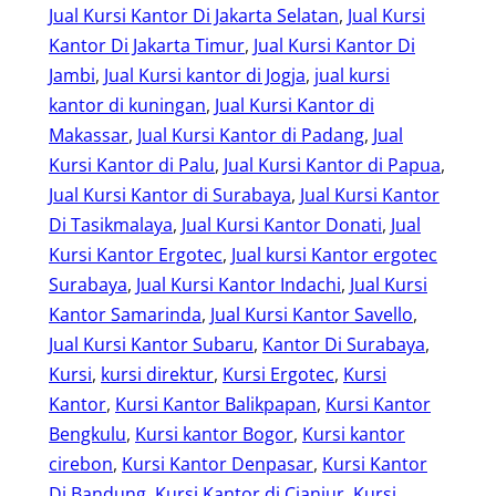
Jual Kursi Kantor Di Jakarta Selatan
, 
Jual Kursi
Kantor Di Jakarta Timur
, 
Jual Kursi Kantor Di
Jambi
, 
Jual Kursi kantor di Jogja
, 
jual kursi
kantor di kuningan
, 
Jual Kursi Kantor di
Makassar
, 
Jual Kursi Kantor di Padang
, 
Jual
Kursi Kantor di Palu
, 
Jual Kursi Kantor di Papua
, 
Jual Kursi Kantor di Surabaya
, 
Jual Kursi Kantor
Di Tasikmalaya
, 
Jual Kursi Kantor Donati
, 
Jual
Kursi Kantor Ergotec
, 
Jual kursi Kantor ergotec
Surabaya
, 
Jual Kursi Kantor Indachi
, 
Jual Kursi
Kantor Samarinda
, 
Jual Kursi Kantor Savello
, 
Jual Kursi Kantor Subaru
, 
Kantor Di Surabaya
, 
Kursi
, 
kursi direktur
, 
Kursi Ergotec
, 
Kursi
Kantor
, 
Kursi Kantor Balikpapan
, 
Kursi Kantor
Bengkulu
, 
Kursi kantor Bogor
, 
Kursi kantor
cirebon
, 
Kursi Kantor Denpasar
, 
Kursi Kantor
Di Bandung
, 
Kursi Kantor di Cianjur
, 
Kursi