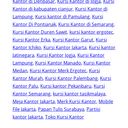
Kantor di Denpasar
, 
Kursi Kantor di Jogja
, 
Kursi
Kantor di kabupaten cianjur
, 
Kursi Kantor di
Lampung
, 
Kursi kantor di Pamulang
, 
Kursi
Kantor Di Pontianak
, 
Kursi Kantor di Semarang
, 
Kursi Kantor Duren Sawit
, 
kursi kantor ergotec
, 
Kursi Kantor Erka
, 
Kursi Kantor Garut
, 
Kursi
Kantor Ichiko
, 
Kursi Kantor Jakarta
, 
Kursi kantor
Jatinegara
, 
Kursi Kantor Jogja
, 
Kursi Kantor
Lampung
, 
Kursi Kantor Manado
, 
Kursi Kantor
Medan
, 
Kursi Kantor Merk Ergotec
, 
Kursi
Kantor Murah
, 
Kursi Kantor Palembang
, 
Kursi
Kantor Palu
, 
Kursi kantor Pekanbaru
, 
Kursi
Kantor Semarang
, 
kursi kantor tasikmalaya
, 
Meja Kantor Jakarta
, 
Merk Kursi Kantor
, 
Mobile
File Jakarta
, 
Papan Tulis Surabaya
, 
Partisi
kantor Jakarta
, 
Toko Kursi Kantor