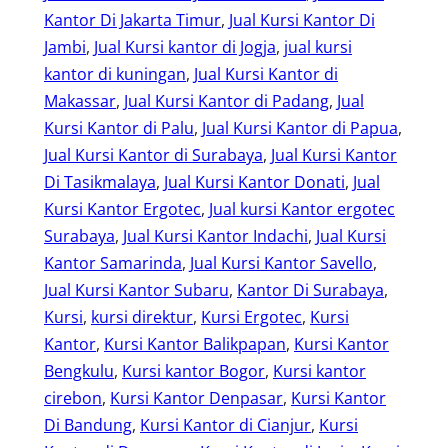
Kantor Di Jakarta Timur
, 
Jual Kursi Kantor Di
Jambi
, 
Jual Kursi kantor di Jogja
, 
jual kursi
kantor di kuningan
, 
Jual Kursi Kantor di
Makassar
, 
Jual Kursi Kantor di Padang
, 
Jual
Kursi Kantor di Palu
, 
Jual Kursi Kantor di Papua
, 
Jual Kursi Kantor di Surabaya
, 
Jual Kursi Kantor
Di Tasikmalaya
, 
Jual Kursi Kantor Donati
, 
Jual
Kursi Kantor Ergotec
, 
Jual kursi Kantor ergotec
Surabaya
, 
Jual Kursi Kantor Indachi
, 
Jual Kursi
Kantor Samarinda
, 
Jual Kursi Kantor Savello
, 
Jual Kursi Kantor Subaru
, 
Kantor Di Surabaya
, 
Kursi
, 
kursi direktur
, 
Kursi Ergotec
, 
Kursi
Kantor
, 
Kursi Kantor Balikpapan
, 
Kursi Kantor
Bengkulu
, 
Kursi kantor Bogor
, 
Kursi kantor
cirebon
, 
Kursi Kantor Denpasar
, 
Kursi Kantor
Di Bandung
, 
Kursi Kantor di Cianjur
, 
Kursi