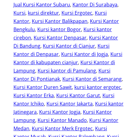
Jual Kursi Kantor Subaru
, 
Kantor Di Surabaya
, 
Kursi
, 
kursi direktur
, 
Kursi Ergotec
, 
Kursi
Kantor
, 
Kursi Kantor Balikpapan
, 
Kursi Kantor
Bengkulu
, 
Kursi kantor Bogor
, 
Kursi kantor
cirebon
, 
Kursi Kantor Denpasar
, 
Kursi Kantor
Di Bandung
, 
Kursi Kantor di Cianjur
, 
Kursi
Kantor di Denpasar
, 
Kursi Kantor di Jogja
, 
Kursi
Kantor di kabupaten cianjur
, 
Kursi Kantor di
Lampung
, 
Kursi kantor di Pamulang
, 
Kursi
Kantor Di Pontianak
, 
Kursi Kantor di Semarang
, 
Kursi Kantor Duren Sawit
, 
kursi kantor ergotec
, 
Kursi Kantor Erka
, 
Kursi Kantor Garut
, 
Kursi
Kantor Ichiko
, 
Kursi Kantor Jakarta
, 
Kursi kantor
Jatinegara
, 
Kursi Kantor Jogja
, 
Kursi Kantor
Lampung
, 
Kursi Kantor Manado
, 
Kursi Kantor
Medan
, 
Kursi Kantor Merk Ergotec
, 
Kursi
Kantor Murah
, 
Kursi Kantor Palembang
, 
Kursi