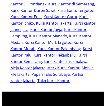
Kantor Di Pontianak
, 
Kursi Kantor di Semarang
, 
Kursi Kantor Duren Sawit
, 
kursi kantor ergotec
, 
Kursi Kantor Erka
, 
Kursi Kantor Garut
, 
Kursi
Kantor Ichiko
, 
Kursi Kantor Jakarta
, 
Kursi kantor
Jatinegara
, 
Kursi Kantor Jogja
, 
Kursi Kantor
Lampung
, 
Kursi Kantor Manado
, 
Kursi Kantor
Medan
, 
Kursi Kantor Merk Ergotec
, 
Kursi
Kantor Murah
, 
Kursi Kantor Palembang
, 
Kursi
Kantor Palu
, 
Kursi kantor Pekanbaru
, 
Kursi
Kantor Semarang
, 
kursi kantor tasikmalaya
, 
Meja Kantor Jakarta
, 
Merk Kursi Kantor
, 
Mobile
File Jakarta
, 
Papan Tulis Surabaya
, 
Partisi
kantor Jakarta
, 
Toko Kursi Kantor