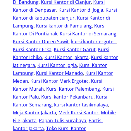
Di Bandung
, 
Kursi Kantor di Cianjur
, 
Kursi
Kantor di Denpasar
, 
Kursi Kantor di Jogja
, 
Kursi
Kantor di kabupaten cianjur
, 
Kursi Kantor di
Lampung
, 
Kursi kantor di Pamulang
, 
Kursi
Kantor Di Pontianak
, 
Kursi Kantor di Semarang
, 
Kursi Kantor Duren Sawit
, 
kursi kantor ergotec
, 
Kursi Kantor Erka
, 
Kursi Kantor Garut
, 
Kursi
Kantor Ichiko
, 
Kursi Kantor Jakarta
, 
Kursi kantor
Jatinegara
, 
Kursi Kantor Jogja
, 
Kursi Kantor
Lampung
, 
Kursi Kantor Manado
, 
Kursi Kantor
Medan
, 
Kursi Kantor Merk Ergotec
, 
Kursi
Kantor Murah
, 
Kursi Kantor Palembang
, 
Kursi
Kantor Palu
, 
Kursi kantor Pekanbaru
, 
Kursi
Kantor Semarang
, 
kursi kantor tasikmalaya
, 
Meja Kantor Jakarta
, 
Merk Kursi Kantor
, 
Mobile
File Jakarta
, 
Papan Tulis Surabaya
, 
Partisi
kantor Jakarta
, 
Toko Kursi Kantor