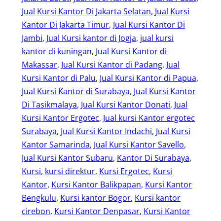
Jual Kursi Kantor Di Jakarta Selatan
, 
Jual Kursi
Kantor Di Jakarta Timur
, 
Jual Kursi Kantor Di
Jambi
, 
Jual Kursi kantor di Jogja
, 
jual kursi
kantor di kuningan
, 
Jual Kursi Kantor di
Makassar
, 
Jual Kursi Kantor di Padang
, 
Jual
Kursi Kantor di Palu
, 
Jual Kursi Kantor di Papua
, 
Jual Kursi Kantor di Surabaya
, 
Jual Kursi Kantor
Di Tasikmalaya
, 
Jual Kursi Kantor Donati
, 
Jual
Kursi Kantor Ergotec
, 
Jual kursi Kantor ergotec
Surabaya
, 
Jual Kursi Kantor Indachi
, 
Jual Kursi
Kantor Samarinda
, 
Jual Kursi Kantor Savello
, 
Jual Kursi Kantor Subaru
, 
Kantor Di Surabaya
, 
Kursi
, 
kursi direktur
, 
Kursi Ergotec
, 
Kursi
Kantor
, 
Kursi Kantor Balikpapan
, 
Kursi Kantor
Bengkulu
, 
Kursi kantor Bogor
, 
Kursi kantor
cirebon
, 
Kursi Kantor Denpasar
, 
Kursi Kantor