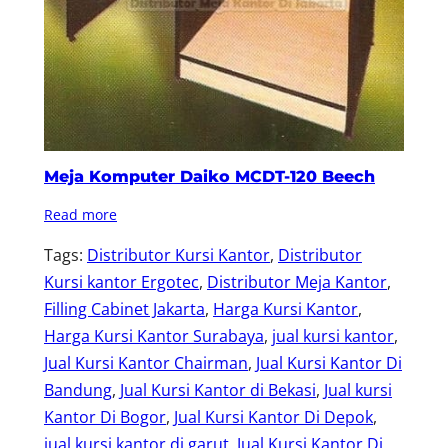
Meja Komputer Daiko MCDT-120 Beech
Read more
Tags:
Distributor Kursi Kantor
, 
Distributor
Kursi kantor Ergotec
, 
Distributor Meja Kantor
, 
Filling Cabinet Jakarta
, 
Harga Kursi Kantor
, 
Harga Kursi Kantor Surabaya
, 
jual kursi kantor
, 
Jual Kursi Kantor Chairman
, 
Jual Kursi Kantor Di
Bandung
, 
Jual Kursi Kantor di Bekasi
, 
Jual kursi
Kantor Di Bogor
, 
Jual Kursi Kantor Di Depok
, 
jual kursi kantor di garut
, 
Jual Kursi Kantor Di