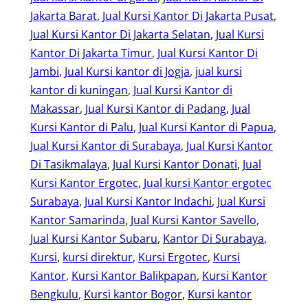
Jakarta Barat
, 
Jual Kursi Kantor Di Jakarta Pusat
, 
Jual Kursi Kantor Di Jakarta Selatan
, 
Jual Kursi
Kantor Di Jakarta Timur
, 
Jual Kursi Kantor Di
Jambi
, 
Jual Kursi kantor di Jogja
, 
jual kursi
kantor di kuningan
, 
Jual Kursi Kantor di
Makassar
, 
Jual Kursi Kantor di Padang
, 
Jual
Kursi Kantor di Palu
, 
Jual Kursi Kantor di Papua
, 
Jual Kursi Kantor di Surabaya
, 
Jual Kursi Kantor
Di Tasikmalaya
, 
Jual Kursi Kantor Donati
, 
Jual
Kursi Kantor Ergotec
, 
Jual kursi Kantor ergotec
Surabaya
, 
Jual Kursi Kantor Indachi
, 
Jual Kursi
Kantor Samarinda
, 
Jual Kursi Kantor Savello
, 
Jual Kursi Kantor Subaru
, 
Kantor Di Surabaya
, 
Kursi
, 
kursi direktur
, 
Kursi Ergotec
, 
Kursi
Kantor
, 
Kursi Kantor Balikpapan
, 
Kursi Kantor
Bengkulu
, 
Kursi kantor Bogor
, 
Kursi kantor