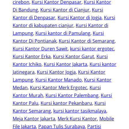
cirebon
, 
Kursi Kantor Denpasar
, 
Kursi Kantor
Di Bandung
, 
Kursi Kantor di Cianjur
, 
Kursi
Kantor di Denpasar
, 
Kursi Kantor di Jogja
, 
Kursi
Kantor di kabupaten cianjur
, 
Kursi Kantor di
Lampung
, 
Kursi kantor di Pamulang
, 
Kursi
Kantor Di Pontianak
, 
Kursi Kantor di Semarang
, 
Kursi Kantor Duren Sawit
, 
kursi kantor ergotec
, 
Kursi Kantor Erka
, 
Kursi Kantor Garut
, 
Kursi
Kantor Ichiko
, 
Kursi Kantor Jakarta
, 
Kursi kantor
Jatinegara
, 
Kursi Kantor Jogja
, 
Kursi Kantor
Lampung
, 
Kursi Kantor Manado
, 
Kursi Kantor
Medan
, 
Kursi Kantor Merk Ergotec
, 
Kursi
Kantor Murah
, 
Kursi Kantor Palembang
, 
Kursi
Kantor Palu
, 
Kursi kantor Pekanbaru
, 
Kursi
Kantor Semarang
, 
kursi kantor tasikmalaya
, 
Meja Kantor Jakarta
, 
Merk Kursi Kantor
, 
Mobile
File Jakarta
, 
Papan Tulis Surabaya
, 
Partisi