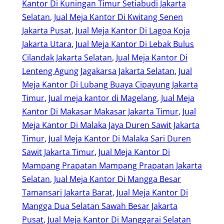
Kantor Di Kuningan Timur Setiabudi Jakarta
Selatan
, 
Jual Meja Kantor Di Kwitang Senen
Jakarta Pusat
, 
Jual Meja Kantor Di Lagoa Koja
Jakarta Utara
, 
Jual Meja Kantor Di Lebak Bulus
Cilandak Jakarta Selatan
, 
Jual Meja Kantor Di
Lenteng Agung Jagakarsa Jakarta Selatan
, 
Jual
Meja Kantor Di Lubang Buaya Cipayung Jakarta
Timur
, 
Jual meja kantor di Magelang
, 
Jual Meja
Kantor Di Makasar Makasar Jakarta Timur
, 
Jual
Meja Kantor Di Malaka Jaya Duren Sawit Jakarta
Timur
, 
Jual Meja Kantor Di Malaka Sari Duren
Sawit Jakarta Timur
, 
Jual Meja Kantor Di
Mampang Prapatan Mampang Prapatan Jakarta
Selatan
, 
Jual Meja Kantor Di Mangga Besar
Tamansari Jakarta Barat
, 
Jual Meja Kantor Di
Mangga Dua Selatan Sawah Besar Jakarta
Pusat
, 
Jual Meja Kantor Di Manggarai Selatan