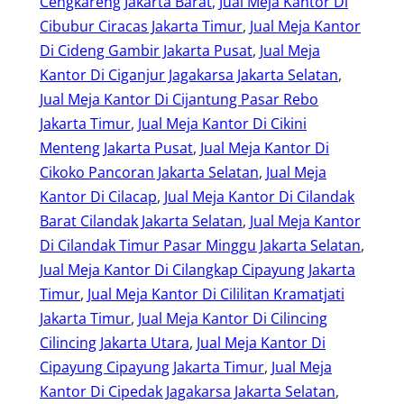
Cengkareng Jakarta Barat
, 
Jual Meja Kantor Di
Cibubur Ciracas Jakarta Timur
, 
Jual Meja Kantor
Di Cideng Gambir Jakarta Pusat
, 
Jual Meja
Kantor Di Ciganjur Jagakarsa Jakarta Selatan
, 
Jual Meja Kantor Di Cijantung Pasar Rebo
Jakarta Timur
, 
Jual Meja Kantor Di Cikini
Menteng Jakarta Pusat
, 
Jual Meja Kantor Di
Cikoko Pancoran Jakarta Selatan
, 
Jual Meja
Kantor Di Cilacap
, 
Jual Meja Kantor Di Cilandak
Barat Cilandak Jakarta Selatan
, 
Jual Meja Kantor
Di Cilandak Timur Pasar Minggu Jakarta Selatan
, 
Jual Meja Kantor Di Cilangkap Cipayung Jakarta
Timur
, 
Jual Meja Kantor Di Cililitan Kramatjati
Jakarta Timur
, 
Jual Meja Kantor Di Cilincing
Cilincing Jakarta Utara
, 
Jual Meja Kantor Di
Cipayung Cipayung Jakarta Timur
, 
Jual Meja
Kantor Di Cipedak Jagakarsa Jakarta Selatan
, 