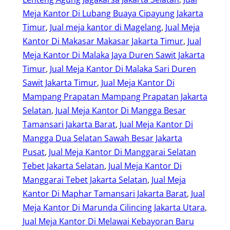
Meja Kantor Di Lubang Buaya Cipayung Jakarta
Timur
, 
Jual meja kantor di Magelang
, 
Jual Meja
Kantor Di Makasar Makasar Jakarta Timur
, 
Jual
Meja Kantor Di Malaka Jaya Duren Sawit Jakarta
Timur
, 
Jual Meja Kantor Di Malaka Sari Duren
Sawit Jakarta Timur
, 
Jual Meja Kantor Di
Mampang Prapatan Mampang Prapatan Jakarta
Selatan
, 
Jual Meja Kantor Di Mangga Besar
Tamansari Jakarta Barat
, 
Jual Meja Kantor Di
Mangga Dua Selatan Sawah Besar Jakarta
Pusat
, 
Jual Meja Kantor Di Manggarai Selatan
Tebet Jakarta Selatan
, 
Jual Meja Kantor Di
Manggarai Tebet Jakarta Selatan
, 
Jual Meja
Kantor Di Maphar Tamansari Jakarta Barat
, 
Jual
Meja Kantor Di Marunda Cilincing Jakarta Utara
, 
Jual Meja Kantor Di Melawai Kebayoran Baru