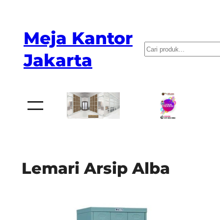
Skip
to
Meja Kantor
content
P
Jakarta
e
n
c
a
r
i
a
Lemari Arsip Alba
n