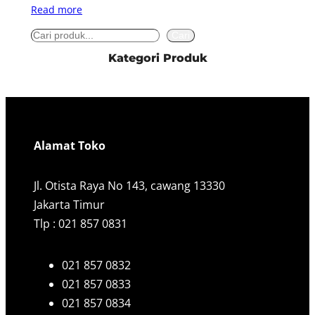
Read more
S
Cari
e
Kategori Produk
a
r
c
h
Alamat Toko
Jl. Otista Raya No 143, cawang 13330
Jakarta Timur
Tlp : 021 857 0831
021 857 0832
021 857 0833
021 857 0834