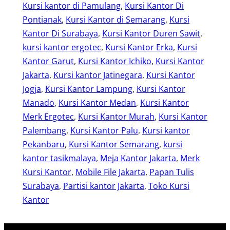
Kursi kantor di Pamulang
, 
Kursi Kantor Di
Pontianak
, 
Kursi Kantor di Semarang
, 
Kursi
Kantor Di Surabaya
, 
Kursi Kantor Duren Sawit
, 
kursi kantor ergotec
, 
Kursi Kantor Erka
, 
Kursi
Kantor Garut
, 
Kursi Kantor Ichiko
, 
Kursi Kantor
Jakarta
, 
Kursi kantor Jatinegara
, 
Kursi Kantor
Jogja
, 
Kursi Kantor Lampung
, 
Kursi Kantor
Manado
, 
Kursi Kantor Medan
, 
Kursi Kantor
Merk Ergotec
, 
Kursi Kantor Murah
, 
Kursi Kantor
Palembang
, 
Kursi Kantor Palu
, 
Kursi kantor
Pekanbaru
, 
Kursi Kantor Semarang
, 
kursi
kantor tasikmalaya
, 
Meja Kantor Jakarta
, 
Merk
Kursi Kantor
, 
Mobile File Jakarta
, 
Papan Tulis
Surabaya
, 
Partisi kantor Jakarta
, 
Toko Kursi
Kantor