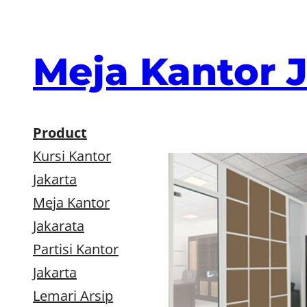
Skip
to
content
Meja Kantor 
Product
Kursi Kantor
Jakarta
Meja Kantor
Jakarata
Partisi Kantor
Jakarta
Lemari Arsip