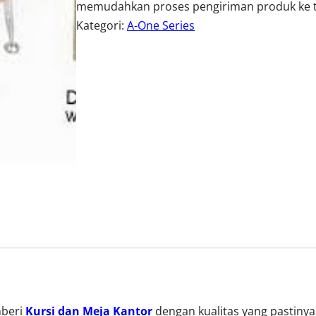
memudahkan proses pengiriman produk ke t
Kategori:
A-One Series
mberi
Kursi dan Meja Kantor
dengan kualitas yang pastiny