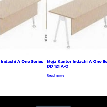
 Indachi A One Series
Meja Kantor Indachi A One Se
DD 121 A-Q
Read more