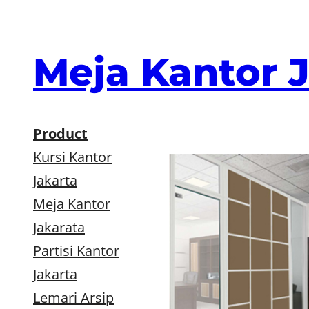
Skip
to
content
Meja Kantor 
Product
Kursi Kantor
Jakarta
Meja Kantor
Jakarata
Partisi Kantor
Jakarta
Lemari Arsip